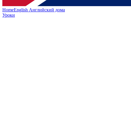
HomeEnglish
Английский дома
Уроки