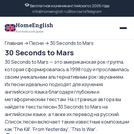
Бесплатное изучение английского с 2005 года
info@homeenglish.ru
ВКонтакте
Telegram
HomeEnglish
Английский дома
Главная
→
Песни
→
30 Seconds to Mars
30 Seconds to Mars
30 Seconds to Mars — это американская рок-группа,
которая сформировалась в 1998 году и прославилась
своим уникальным альтернативным рок-звучанием.
Их песни идеально подходят для изучения
английского языка благодаря глубоким и
метафорическим текстам. На странице автора вы
найдете тексты песен 30 Seconds to Mars на
английском языке, а также их перевод на русский.
Список песен включает такие известные композиции
как 'The Kill', 'From Yesterday', 'This Is War'.