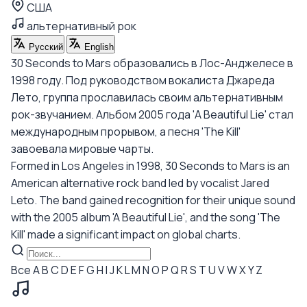
США
альтернативный рок
Русский
English
30 Seconds to Mars образовались в Лос-Анджелесе в
1998 году. Под руководством вокалиста Джареда
Лето, группа прославилась своим альтернативным
рок-звучанием. Альбом 2005 года 'A Beautiful Lie' стал
международным прорывом, а песня 'The Kill'
завоевала мировые чарты.
Formed in Los Angeles in 1998, 30 Seconds to Mars is an
American alternative rock band led by vocalist Jared
Leto. The band gained recognition for their unique sound
with the 2005 album 'A Beautiful Lie', and the song 'The
Kill' made a significant impact on global charts.
Все
A
B
C
D
E
F
G
H
I
J
K
L
M
N
O
P
Q
R
S
T
U
V
W
X
Y
Z