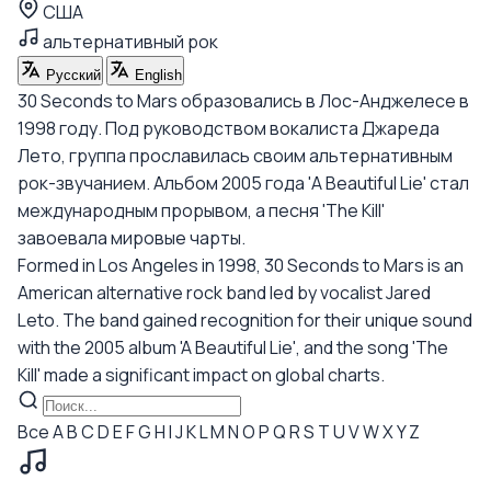
США
альтернативный рок
Русский
English
30 Seconds to Mars образовались в Лос-Анджелесе в
1998 году. Под руководством вокалиста Джареда
Лето, группа прославилась своим альтернативным
рок-звучанием. Альбом 2005 года 'A Beautiful Lie' стал
международным прорывом, а песня 'The Kill'
завоевала мировые чарты.
Formed in Los Angeles in 1998, 30 Seconds to Mars is an
American alternative rock band led by vocalist Jared
Leto. The band gained recognition for their unique sound
with the 2005 album 'A Beautiful Lie', and the song 'The
Kill' made a significant impact on global charts.
Все
A
B
C
D
E
F
G
H
I
J
K
L
M
N
O
P
Q
R
S
T
U
V
W
X
Y
Z