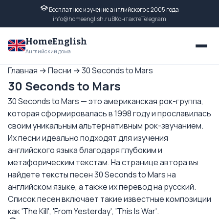
Бесплатное изучение английского с 2005 года
info@homeenglish.ru
ВКонтакте
Telegram
HomeEnglish
Английский дома
Главная
→
Песни
→
30 Seconds to Mars
30 Seconds to Mars
30 Seconds to Mars — это американская рок-группа,
которая сформировалась в 1998 году и прославилась
своим уникальным альтернативным рок-звучанием.
Их песни идеально подходят для изучения
английского языка благодаря глубоким и
метафорическим текстам. На странице автора вы
найдете тексты песен 30 Seconds to Mars на
английском языке, а также их перевод на русский.
Список песен включает такие известные композиции
как 'The Kill', 'From Yesterday', 'This Is War'.