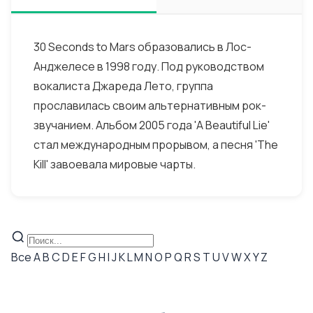
30 Seconds to Mars образовались в Лос-
Анджелесе в 1998 году. Под руководством
вокалиста Джареда Лето, группа
прославилась своим альтернативным рок-
звучанием. Альбом 2005 года 'A Beautiful Lie'
стал международным прорывом, а песня 'The
Kill' завоевала мировые чарты.
Все
A
B
C
D
E
F
G
H
I
J
K
L
M
N
O
P
Q
R
S
T
U
V
W
X
Y
Z