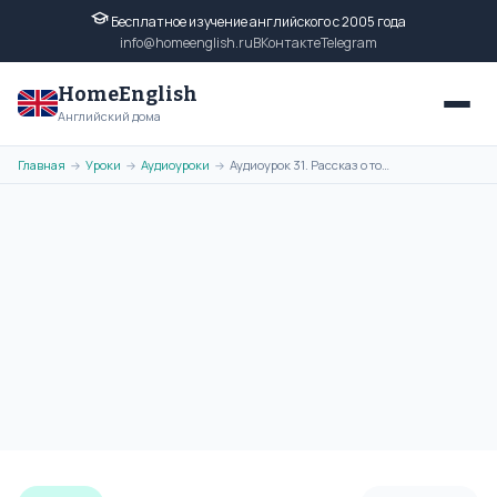
Бесплатное изучение английского с 2005 года
info@homeenglish.ru
ВКонтакте
Telegram
HomeEnglish
Английский дома
Главная
Уроки
Аудиоуроки
Аудиоурок 31. Рассказ о том, что вам не нравится и чем вы не любите
→
→
→