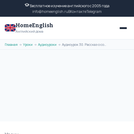
Бесплатное изучение английского с 2005 года
info@homeenglish.ru
ВКонтакте
Telegram
HomeEnglish
Английский дома
Главная
Уроки
Аудиоуроки
Аудиоурок 30. Рассказ о событиях и мероприятиях, в которых вы хотели
→
→
→