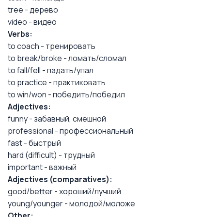
tree - дерево
video - видео
Verbs:
to coach - тренировать
to break/broke - ломать/сломал
to fall/fell - падать/упал
to practice - практиковать
to win/won - победить/победил
Adjectives:
funny - забавный, смешной
professional - профессиональный
fast - быстрый
hard (difficult) - трудный
important - важный
Adjectives (comparatives):
good/better - хороший/лучший
young/younger - молодой/моложе
Other: