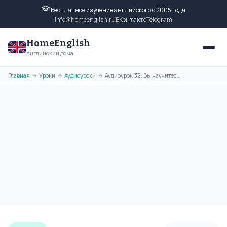
Бесплатное изучение английского с 2005 года
info@homeenglish.ru
ВКонтакте
Telegram
HomeEnglish
Английский дома
Главная
Уроки
Аудиоуроки
Аудиоурок 32. Вы научитесь разбираться во времени проведения
→
→
→