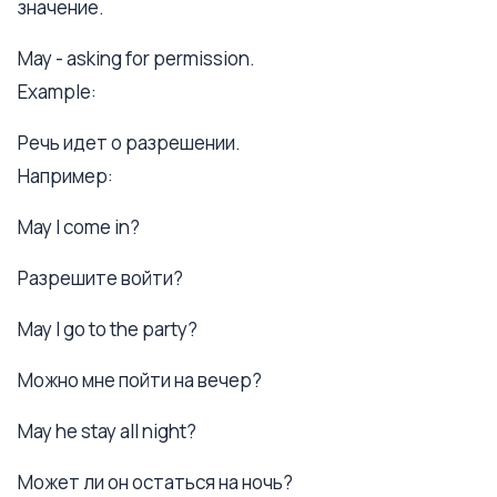
значение.
May - asking for permission.
Example:
Речь идет о разрешении.
Например:
May I come in?
Разрешите войти?
May I go to the party?
Можно мне пойти на вечер?
May he stay all night?
Может ли он остаться на ночь?