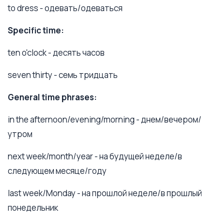
to dress - одевать/одеваться
Specific time:
ten o'clock - десять часов
seven thirty - семь тридцать
General time phrases:
in the afternoon/evening/morning - днем/вечером/
утром
next week/month/year - на будущей неделе/в
следующем месяце/году
last week/Monday - на прошлой неделе/в прошлый
понедельник