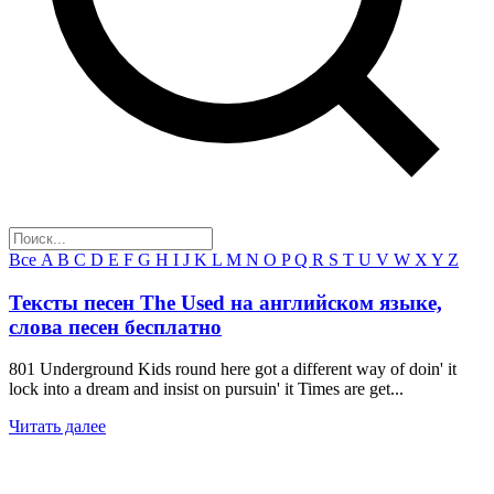
Все
A
B
C
D
E
F
G
H
I
J
K
L
M
N
O
P
Q
R
S
T
U
V
W
X
Y
Z
Тексты песен The Used на английском языке,
слова песен бесплатно
801 Underground Kids round here got a different way of doin' it
lock into a dream and insist on pursuin' it Times are get...
Читать далее