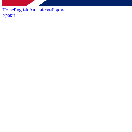
HomeEnglish
Английский дома
Уроки