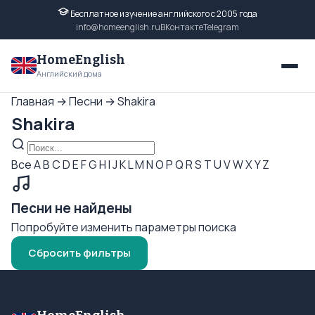
Бесплатное изучение английского с 2005 года
info@homeenglish.ru
ВКонтакте
Telegram
HomeEnglish
Английский дома
Главная
→
Песни
→
Shakira
Shakira
Все
A
B
C
D
E
F
G
H
I
J
K
L
M
N
O
P
Q
R
S
T
U
V
W
X
Y
Z
Песни не найдены
Попробуйте изменить параметры поиска
Сбросить фильтры