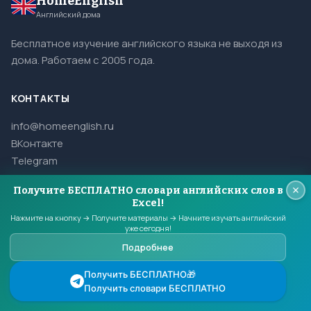
HomeEnglish
Английский дома
Бесплатное изучение английского языка не выходя из
дома. Работаем с 2005 года.
КОНТАКТЫ
info@homeenglish.ru
ВКонтакте
Telegram
Получите БЕСПЛАТНО словари английских слов в
Excel!
Нажмите на кнопку → Получите материалы → Начните изучать английский
© 2005–2026 HomeEnglish. Все права защищены.
уже сегодня!
Копирование материалов сайта запрещено.
Подробнее
Получить БЕСПЛАТНО🎁
Получить словари БЕСПЛАТНО