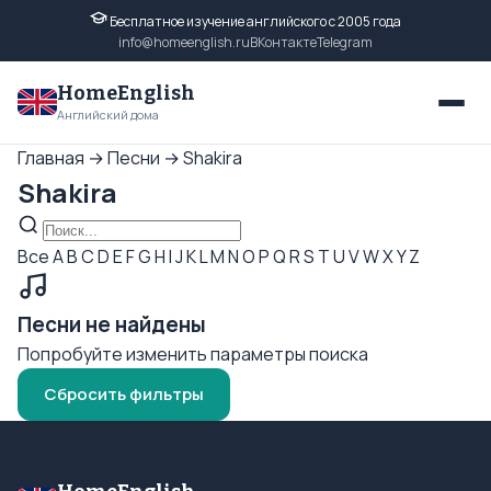
Бесплатное изучение английского с 2005 года
info@homeenglish.ru
ВКонтакте
Telegram
HomeEnglish
Английский дома
Главная
→
Песни
→
Shakira
Shakira
Все
A
B
C
D
E
F
G
H
I
J
K
L
M
N
O
P
Q
R
S
T
U
V
W
X
Y
Z
Песни не найдены
Попробуйте изменить параметры поиска
Сбросить фильтры