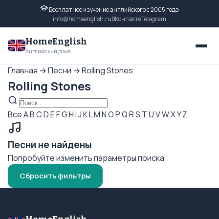
Бесплатное изучение английского с 2005 года
info@homeenglish.ru
ВКонтакте
Telegram
HomeEnglish
Английский дома
Главная
→
Песни
→
Rolling Stones
Rolling Stones
Все
A
B
C
D
E
F
G
H
I
J
K
L
M
N
O
P
Q
R
S
T
U
V
W
X
Y
Z
Песни не найдены
Попробуйте изменить параметры поиска
Сбросить фильтры