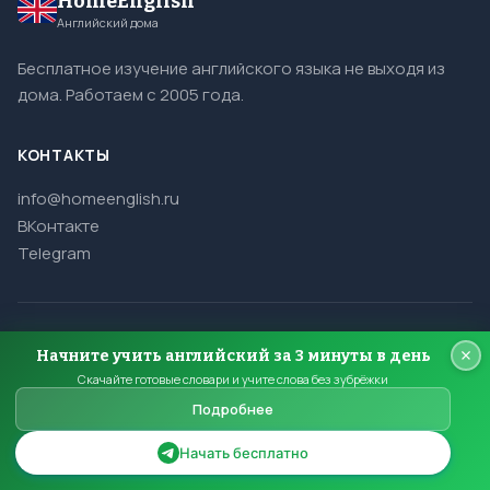
HomeEnglish
Английский дома
Бесплатное изучение английского языка не выходя из
дома. Работаем с 2005 года.
КОНТАКТЫ
info@homeenglish.ru
ВКонтакте
Telegram
© 2005–2026 HomeEnglish. Все права защищены.
Начните учить английский за 3 минуты в день
Копирование материалов сайта запрещено.
Скачайте готовые словари и учите слова без зубрёжки
Подробнее
Начать бесплатно