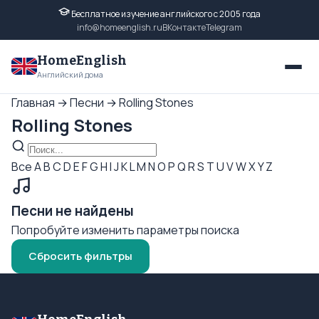
Бесплатное изучение английского с 2005 года
info@homeenglish.ru
ВКонтакте
Telegram
HomeEnglish
Английский дома
Главная
→
Песни
→
Rolling Stones
Rolling Stones
Все
A
B
C
D
E
F
G
H
I
J
K
L
M
N
O
P
Q
R
S
T
U
V
W
X
Y
Z
Песни не найдены
Попробуйте изменить параметры поиска
Сбросить фильтры