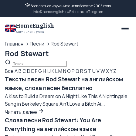
Бесплатное изучение английского с 2005 года
info@homeenglish.ru
ВКонтакте
Telegram
HomeEnglish
Английский дома
Главная
→
Песни
→
Rod Stewart
Rod Stewart
Все
A
B
C
D
E
F
G
H
I
J
K
L
M
N
O
P
Q
R
S
T
U
V
W
X
Y
Z
Тексты песен Rod Stewart на английском
языке, слова песен бесплатно
A Kiss to Build a Dream on A Night Like This A Nightingale
Sang in Berkeley Square Ain't Love a Bitch Ai...
Читать далее
Слова песни Rod Stewart: You Are
Everything на английском языке