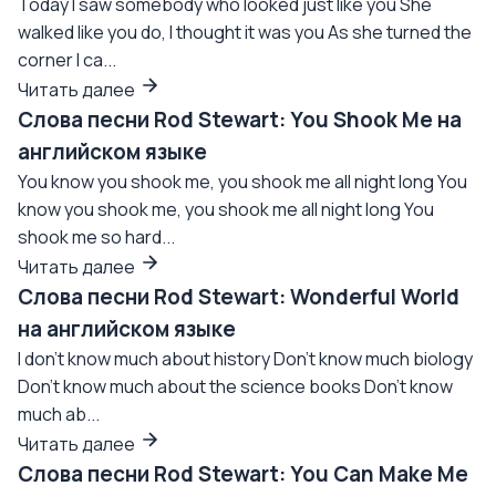
Today I saw somebody who looked just like you She
walked like you do, I thought it was you As she turned the
corner I ca...
Читать далее
Слова песни Rod Stewart: You Shook Me на
английском языке
You know you shook me, you shook me all night long You
know you shook me, you shook me all night long You
shook me so hard...
Читать далее
Слова песни Rod Stewart: Wonderful World
на английском языке
I don't know much about history Don't know much biology
Don't know much about the science books Don't know
much ab...
Читать далее
Слова песни Rod Stewart: You Can Make Me