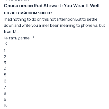
Слова песни Rod Stewart: You Wear It Well
на английском языке
I had nothing to do on this hot afternoon But to settle
down and write you a line I been meaning to phone ya, but
from M...
Читать далее
1
2
3
4
5
6
7
8
9
10