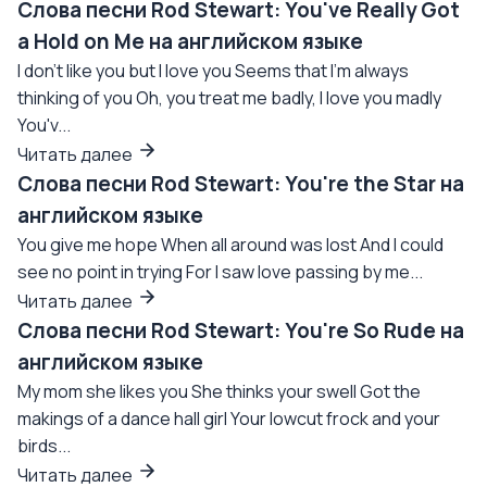
Слова песни Rod Stewart: You've Really Got
a Hold on Me на английском языке
I don't like you but I love you Seems that I'm always
thinking of you Oh, you treat me badly, I love you madly
You'v...
Читать далее
Слова песни Rod Stewart: You're the Star на
английском языке
You give me hope When all around was lost And I could
see no point in trying For I saw love passing by me...
Читать далее
Слова песни Rod Stewart: You're So Rude на
английском языке
My mom she likes you She thinks your swell Got the
makings of a dance hall girl Your lowcut frock and your
birds...
Читать далее