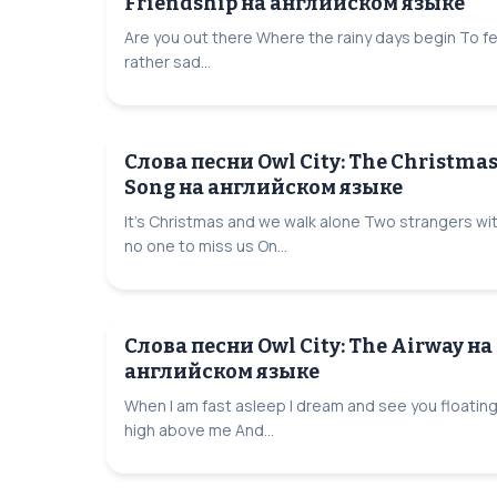
Friendship на английском языке
Are you out there Where the rainy days begin To fe
rather sad...
Слова песни Owl City: The Christma
Song на английском языке
It's Christmas and we walk alone Two strangers wi
no one to miss us On...
Слова песни Owl City: The Airway на
английском языке
When I am fast asleep I dream and see you floatin
high above me And...