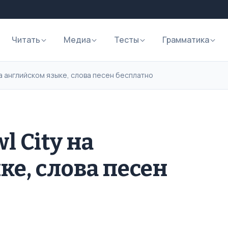
Читать
Медиа
Тесты
Грамматика
на английском языке, слова песен бесплатно
l City на
ке, слова песен