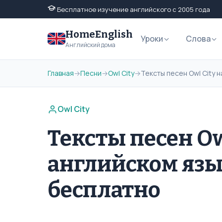
Бесплатное изучение английского с 2005 года
HomeEnglish
Уроки
Слова
Английский дома
Главная
→
Песни
→
Owl City
→
Тексты песен Owl City 
Owl City
Тексты песен Ow
английском язы
бесплатно