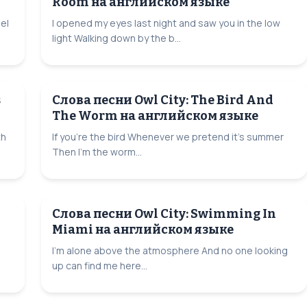
Room на английском языке
el
I opened my eyes last night and saw you in the low
light Walking down by the b...
s
Слова песни Owl City: The Bird And
The Worm на английском языке
th
If you're the bird Whenever we pretend it's summer
Then I'm the worm...
Слова песни Owl City: Swimming In
Miami на английском языке
g
I'm alone above the atmosphere And no one looking
up can find me here...