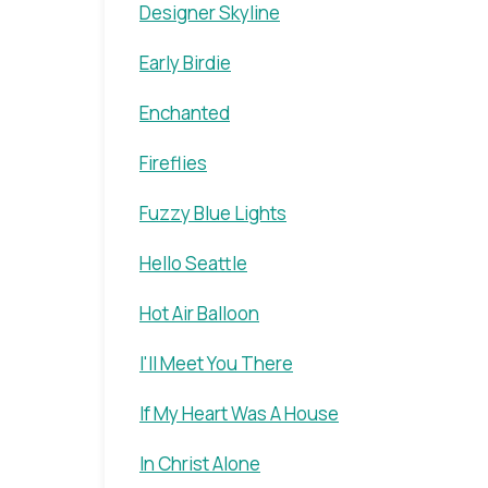
Designer Skyline
Early Birdie
Enchanted
Fireflies
Fuzzy Blue Lights
Hello Seattle
Hot Air Balloon
I'll Meet You There
If My Heart Was A House
In Christ Alone