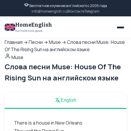
Бесплатное изучение английского с 2005 года
info@homeenglish.ru
ВКонтакте
Telegram
HomeEnglish
Английский дома
Главная
→
Песни
→
Muse
→
Слова песни Muse: House
Of The Rising Sun на английском языке
Muse
Слова песни Muse: House Of The
Rising Sun на английском языке
English
There is a house in New Orleans