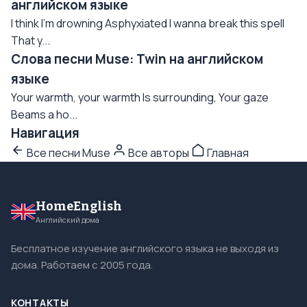
английском языке
I think I'm drowning Asphyxiated I wanna break this spell
That y...
Слова песни Muse: Twin на английском
языке
Your warmth, your warmth Is surrounding, Your gaze
Beams a ho...
Навигация
Все песни Muse
Все авторы
Главная
HomeEnglish
Английский дома
Бесплатное изучение английского языка не выходя из
дома. Работаем с 2005 года.
КОНТАКТЫ