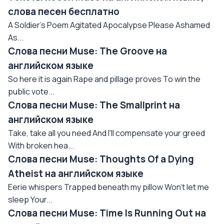
слова песен бесплатно
A Soldier's Poem Agitated Apocalypse Please Ashamed
As...
Слова песни Muse: The Groove на
английском языке
So here it is again Rape and pillage proves To win the
public vote...
Слова песни Muse: The Smallprint на
английском языке
Take, take all you need And I'll compensate your greed
With broken hea...
Слова песни Muse: Thoughts Of a Dying
Atheist на английском языке
Eerie whispers Trapped beneath my pillow Won't let me
sleep Your...
Слова песни Muse: Time Is Running Out на