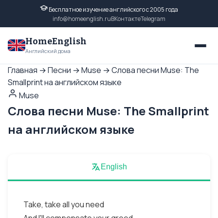
Бесплатное изучение английского с 2005 года
info@homeenglish.ru
ВКонтакте
Telegram
HomeEnglish
Английский дома
Главная
→
Песни
→
Muse
→
Слова песни Muse: The
Smallprint на английском языке
Muse
Слова песни Muse: The Smallprint
на английском языке
English
Take, take all you need