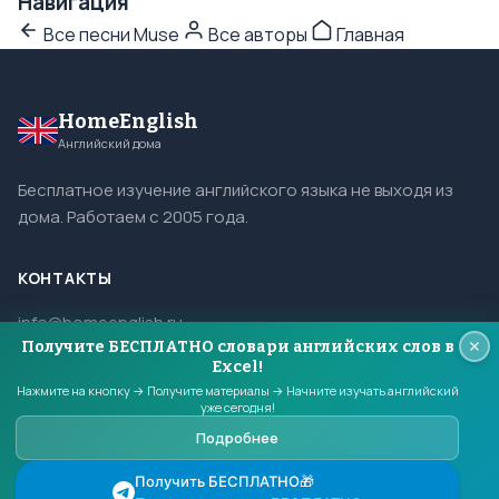
Навигация
Все песни Muse
Все авторы
Главная
HomeEnglish
Английский дома
Бесплатное изучение английского языка не выходя из
дома. Работаем с 2005 года.
КОНТАКТЫ
info@homeenglish.ru
Получите БЕСПЛАТНО словари английских слов в
ВКонтакте
Excel!
Telegram
Нажмите на кнопку → Получите материалы → Начните изучать английский
уже сегодня!
Подробнее
© 2005–2026 HomeEnglish. Все права защищены.
Получить БЕСПЛАТНО🎁