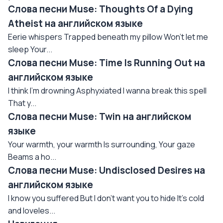
Слова песни Muse: Thoughts Of a Dying
Atheist на английском языке
Eerie whispers Trapped beneath my pillow Won't let me
sleep Your...
Слова песни Muse: Time Is Running Out на
английском языке
I think I'm drowning Asphyxiated I wanna break this spell
That y...
Слова песни Muse: Twin на английском
языке
Your warmth, your warmth Is surrounding, Your gaze
Beams a ho...
Слова песни Muse: Undisclosed Desires на
английском языке
I know you suffered But I don't want you to hide It's cold
and loveles...