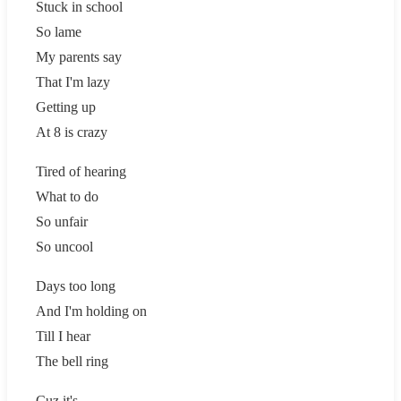
Stuck in school
So lame
My parents say
That I'm lazy
Getting up
At 8 is crazy
Tired of hearing
What to do
So unfair
So uncool
Days too long
And I'm holding on
Till I hear
The bell ring
Cuz it's