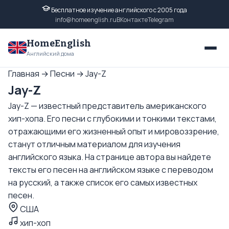
Бесплатное изучение английского с 2005 года
info@homeenglish.ru
ВКонтакте
Telegram
HomeEnglish
Английский дома
Главная
→
Песни
→
Jay-Z
Jay-Z
Jay-Z — известный представитель американского
хип-хопа. Его песни с глубокими и тонкими текстами,
отражающими его жизненный опыт и мировоззрение,
станут отличным материалом для изучения
английского языка. На странице автора вы найдете
тексты его песен на английском языке с переводом
на русский, а также список его самых известных
песен.
США
хип-хоп