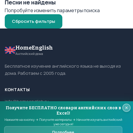
Песни не найдены
Попробуйте изменить параметры поиска
Сбросить фильтры
HomeEnglish
Английский дома
Бесплатное изучение английского языка не выходя из
дома. Работаем с 2005 года.
КОНТАКТЫ
info@homeenglish.ru
Получите БЕСПЛАТНО словари английских слов в
ВКонтакте
Excel!
Telegram
Нажмите на кнопку → Получите материалы → Начните изучать английский
уже сегодня!
Подробнее