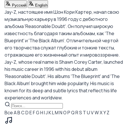
Русский
English
Jay-Z, настоящее имя Шон Кори Картер, начал свою
музыкальную карьеру в 1996 году с дебютного
альбома 'Reasonable Doubt'. Он получил широкую
известность благодаря таким альбомам, как 'The
Blueprint' и 'The Black Album'. Отличительной чертой
его творчества служат глубокие и тонкие тексты,
отражающие его жизненный опыт и мировоззрение.
Jay-Z, whose real name is Shawn Corey Carter, launched
his music career in 1996 with his debut album
'Reasonable Doubt'. His albums 'The Blueprint' and 'The
Black Album' brought him wide popularity. His music is
known for its deep and subtle lyrics that reflect his life
experiences and worldview.
Все
A
B
C
D
E
F
G
H
I
J
K
L
M
N
O
P
Q
R
S
T
U
V
W
X
Y
Z