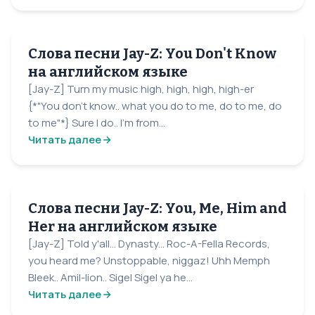
Слова песни Jay-Z: You Don't Know
на английском языке
[Jay-Z] Turn my music high, high, high, high-er
{*"You don't know.. what you do to me, do to me, do
to me"*} Sure I do.. I'm from...
Читать далее
Слова песни Jay-Z: You, Me, Him and
Her на английском языке
[Jay-Z] Told y'all... Dynasty... Roc-A-Fella Records,
you heard me? Unstoppable, niggaz! Uhh Memph
Bleek.. Amil-lion.. Sigel Sigel ya he...
Читать далее