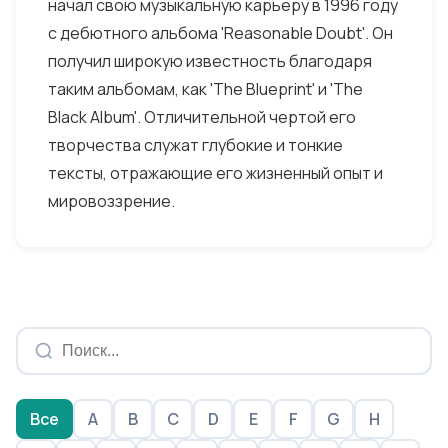
начал свою музыкальную карьеру в 1996 году
с дебютного альбома 'Reasonable Doubt'. Он
получил широкую известность благодаря
таким альбомам, как 'The Blueprint' и 'The
Black Album'. Отличительной чертой его
творчества служат глубокие и тонкие
тексты, отражающие его жизненный опыт и
мировоззрение.
Все
A
B
C
D
E
F
G
H