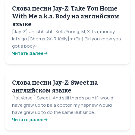
Слова песни Jay-Z: Take You Home
With Me a.k.a. Body на английском
языке
[Jay-Z] Uh, uhh uhh, Kel's Young, M, X, tra, money,
let's go [Chorus 2X: R. Kelly] + (Girl) Girl you know you
got a body-...
Читать далее
Слова песни Jay-Z: Sweet на
английском языке
[1st Verse:] Sweet! And still there's pain If I would
have grew up to be a doctor, my nephew would
have grew up to do the same But since...
Читать далее