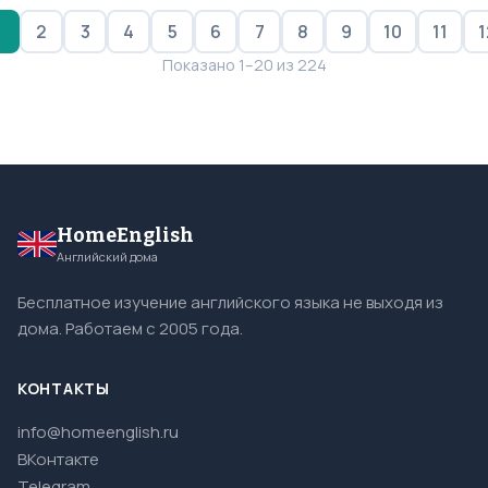
1
2
3
4
5
6
7
8
9
10
11
1
Показано 1–20 из 224
HomeEnglish
Английский дома
Бесплатное изучение английского языка не выходя из
дома. Работаем с 2005 года.
КОНТАКТЫ
info@homeenglish.ru
ВКонтакте
Telegram