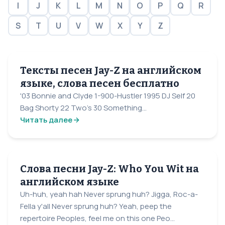
I
J
K
L
M
N
O
P
Q
R
S
T
U
V
W
X
Y
Z
Тексты песен Jay-Z на английском
языке, слова песен бесплатно
'03 Bonnie and Clyde 1-900-Hustler 1995 DJ Self 20
Bag Shorty 22 Two's 30 Something...
Читать далее
Слова песни Jay-Z: Who You Wit на
английском языке
Uh-huh, yeah hah Never sprung huh? Jigga, Roc-a-
Fella y'all Never sprung huh? Yeah, peep the
repertoire Peoples, feel me on this one Peo...