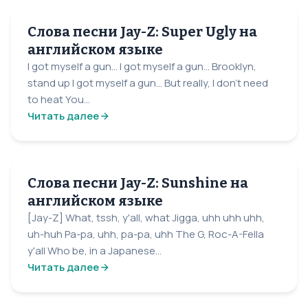
Слова песни Jay-Z: Super Ugly на
английском языке
I got myself a gun... I got myself a gun... Brooklyn,
stand up I got myself a gun... But really, I don't need
to heat You...
Читать далее
Слова песни Jay-Z: Sunshine на
английском языке
[Jay-Z] What, tssh, y'all, what Jigga, uhh uhh uhh,
uh-huh Pa-pa, uhh, pa-pa, uhh The G, Roc-A-Fella
y'all Who be, in a Japanese...
Читать далее