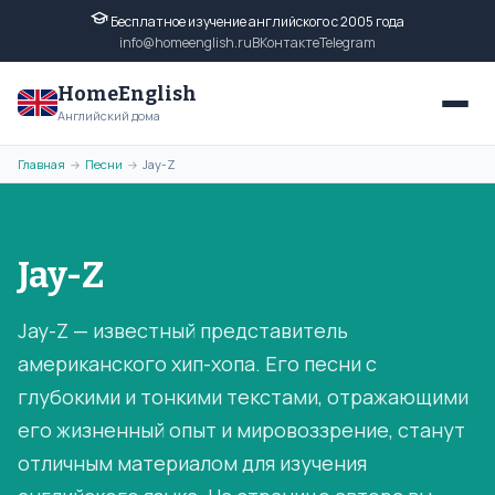
Бесплатное изучение английского с 2005 года
info@homeenglish.ru
ВКонтакте
Telegram
HomeEnglish
Английский дома
Главная
Песни
Jay-Z
→
→
Jay-Z
Jay-Z — известный представитель
американского хип-хопа. Его песни с
глубокими и тонкими текстами, отражающими
его жизненный опыт и мировоззрение, станут
отличным материалом для изучения