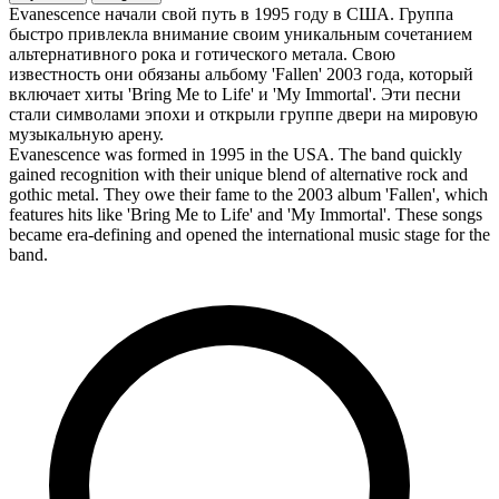
Evanescence начали свой путь в 1995 году в США. Группа
быстро привлекла внимание своим уникальным сочетанием
альтернативного рока и готического метала. Свою
известность они обязаны альбому 'Fallen' 2003 года, который
включает хиты 'Bring Me to Life' и 'My Immortal'. Эти песни
стали символами эпохи и открыли группе двери на мировую
музыкальную арену.
Evanescence was formed in 1995 in the USA. The band quickly
gained recognition with their unique blend of alternative rock and
gothic metal. They owe their fame to the 2003 album 'Fallen', which
features hits like 'Bring Me to Life' and 'My Immortal'. These songs
became era-defining and opened the international music stage for the
band.