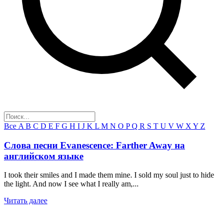
Все
A
B
C
D
E
F
G
H
I
J
K
L
M
N
O
P
Q
R
S
T
U
V
W
X
Y
Z
Слова песни Evanescence: Farther Away на
английском языке
I took their smiles and I made them mine. I sold my soul just to hide
the light. And now I see what I really am,...
Читать далее