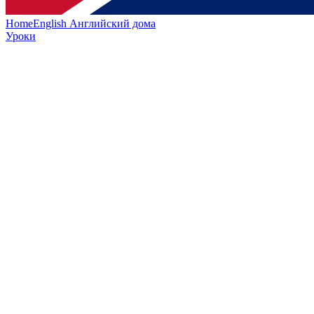
HomeEnglish
Английский дома
Уроки