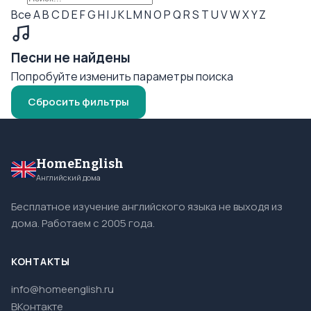
Все
A
B
C
D
E
F
G
H
I
J
K
L
M
N
O
P
Q
R
S
T
U
V
W
X
Y
Z
Песни не найдены
Попробуйте изменить параметры поиска
Сбросить фильтры
HomeEnglish
Английский дома
Бесплатное изучение английского языка не выходя из
дома. Работаем с 2005 года.
КОНТАКТЫ
info@homeenglish.ru
ВКонтакте