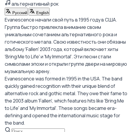
альтернативный рок
Русский
English
Evanescence начали свой путь в 1995 году в США.
Группа быстро привлекла внимание своим
уникальным сочетанием альтернативного рока и
готического метала. Свою известность они обязаны
альбому 'Fallen' 2003 года, который включает хиты
'Bring Me to Life' и 'My Immortal'. Эти песни стали
символами эпохи и открыли группе двери на мировую
музыкальную арену.
Evanescence was formed in 1995 in the USA. The band
quickly gained recognition with their unique blend of
alternative rock and gothic metal. They owe their fame to
the 2003 album 'Fallen', which features hits like 'Bring Me
to Life' and 'My Immortal'. These songs became era-
defining and opened the international music stage for
the band.