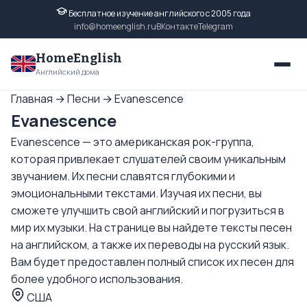
Бесплатное изучение английского с 2005 года
info@homeenglish.ru
ВКонтакте
Telegram
HomeEnglish
Английский дома
Главная
→
Песни
→
Evanescence
Evanescence
Evanescence — это американская рок-группа,
которая привлекает слушателей своим уникальным
звучанием. Их песни славятся глубокими и
эмоциональными текстами. Изучая их песни, вы
сможете улучшить свой английский и погрузиться в
мир их музыки. На странице вы найдете тексты песен
на английском, а также их переводы на русский язык.
Вам будет предоставлен полный список их песен для
более удобного использования.
США