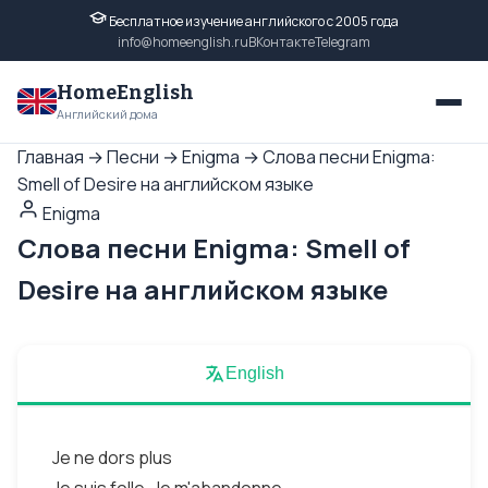
Бесплатное изучение английского с 2005 года
info@homeenglish.ru
ВКонтакте
Telegram
HomeEnglish
Английский дома
Главная
→
Песни
→
Enigma
→
Слова песни Enigma:
Smell of Desire на английском языке
Enigma
Слова песни Enigma: Smell of
Desire на английском языке
English
Je ne dors plus