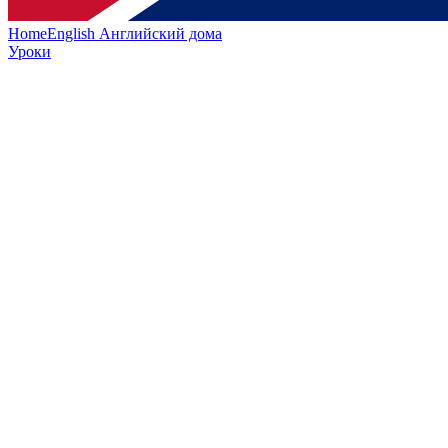
HomeEnglish
Английский дома
Уроки