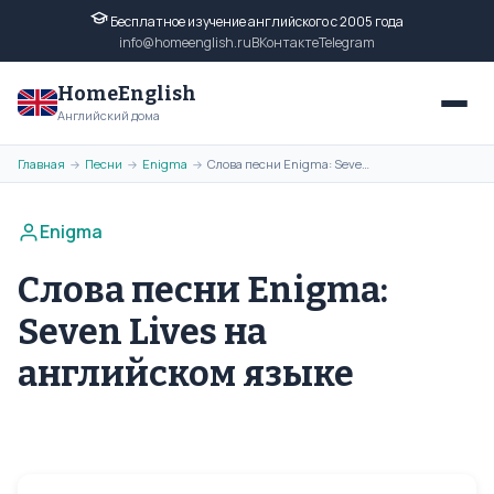
Бесплатное изучение английского с 2005 года
info@homeenglish.ru
ВКонтакте
Telegram
HomeEnglish
Английский дома
Главная
Песни
Enigma
Слова песни Enigma: Seven Lives на английском языке
→
→
→
Enigma
Слова песни Enigma:
Seven Lives на
английском языке