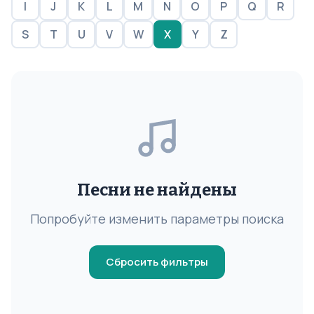
I
J
K
L
M
N
O
P
Q
R
S
T
U
V
W
X
Y
Z
Песни не найдены
Попробуйте изменить параметры поиска
Сбросить фильтры