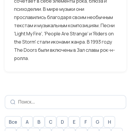
сочетает в себе элементы рока, блюза и
психоделии. В мире музыки они
прославились благодаря своим необычным
текстам и музыкальным композициям. Песни
'Light My Fire', 'People Are Strange' и 'Riders on
the Storm' стали иконами жанра. В 1993 году
The Doors были включены в Зал славы рок-н-
ролла.
Все
A
B
C
D
E
F
G
H