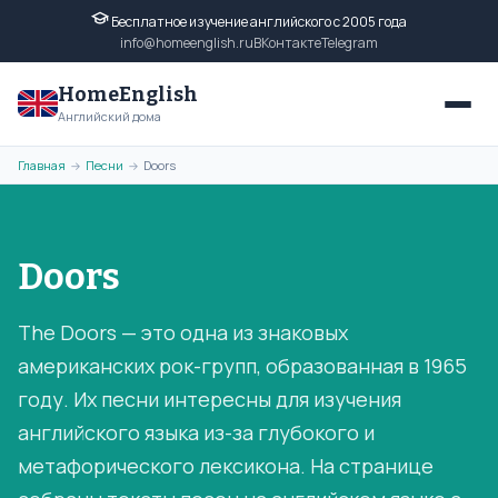
Бесплатное изучение английского с 2005 года
info@homeenglish.ru
ВКонтакте
Telegram
HomeEnglish
Английский дома
Главная
Песни
Doors
→
→
Doors
The Doors — это одна из знаковых
американских рок-групп, образованная в 1965
году. Их песни интересны для изучения
английского языка из-за глубокого и
метафорического лексикона. На странице