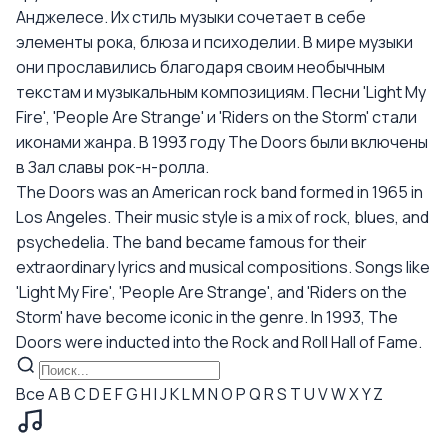
Анджелесе. Их стиль музыки сочетает в себе
элементы рока, блюза и психоделии. В мире музыки
они прославились благодаря своим необычным
текстам и музыкальным композициям. Песни 'Light My
Fire', 'People Are Strange' и 'Riders on the Storm' стали
иконами жанра. В 1993 году The Doors были включены
в Зал славы рок-н-ролла.
The Doors was an American rock band formed in 1965 in
Los Angeles. Their music style is a mix of rock, blues, and
psychedelia. The band became famous for their
extraordinary lyrics and musical compositions. Songs like
'Light My Fire', 'People Are Strange', and 'Riders on the
Storm' have become iconic in the genre. In 1993, The
Doors were inducted into the Rock and Roll Hall of Fame.
Все
A
B
C
D
E
F
G
H
I
J
K
L
M
N
O
P
Q
R
S
T
U
V
W
X
Y
Z