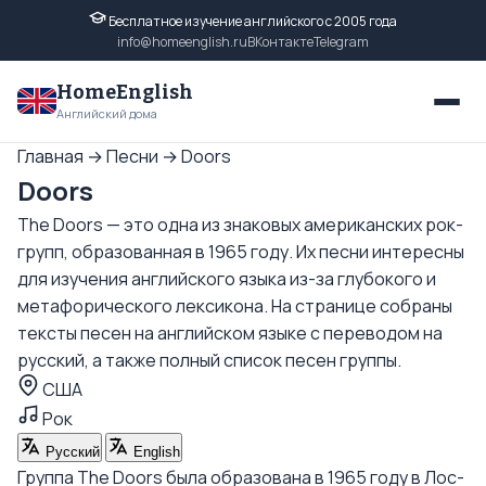
Бесплатное изучение английского с 2005 года
info@homeenglish.ru
ВКонтакте
Telegram
HomeEnglish
Английский дома
Главная
→
Песни
→
Doors
Doors
The Doors — это одна из знаковых американских рок-
групп, образованная в 1965 году. Их песни интересны
для изучения английского языка из-за глубокого и
метафорического лексикона. На странице собраны
тексты песен на английском языке с переводом на
русский, а также полный список песен группы.
США
Рок
Русский
English
Группа The Doors была образована в 1965 году в Лос-