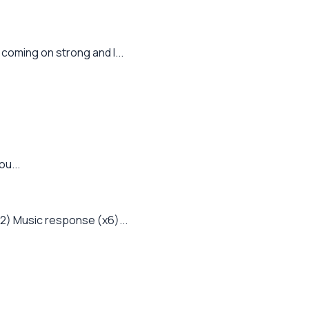
 coming on strong and I...
ou...
2) Music response (x6)...