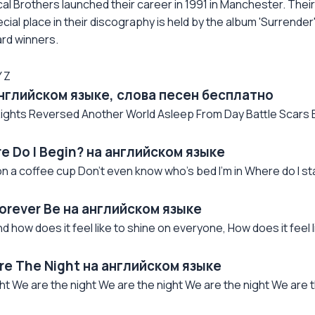
ical Brothers launched their career in 1991 in Manchester. The
pecial place in their discography is held by the album 'Surren
rd winners.
Y
Z
английском языке, слова песен бесплатно
Rights Reversed Another World Asleep From Day Battle Scars B
e Do I Begin? на английском языке
 a coffee cup Don't even know who's bed I'm in Where do I sta
Forever Be на английском языке
d how does it feel like to shine on everyone, How does it feel lik
re The Night на английском языке
ht We are the night We are the night We are the night We are th