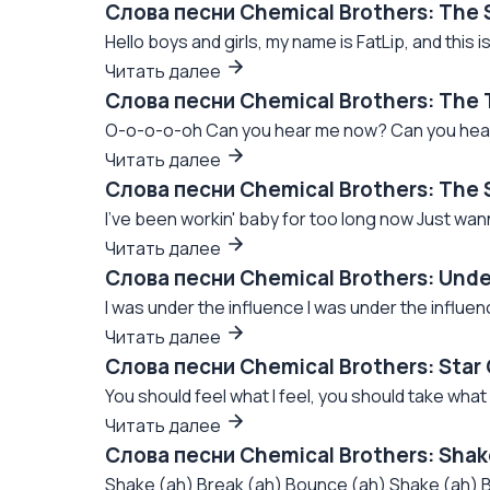
Слова песни Chemical Brothers: The
Hello boys and girls, my name is FatLip, and thi
Читать далее
Слова песни Chemical Brothers: The 
O-o-o-o-oh Can you hear me now? Can you hear
Читать далее
Слова песни Chemical Brothers: The 
I've been workin' baby for too long now Just wann
Читать далее
Слова песни Chemical Brothers: Unde
I was under the influence I was under the influen
Читать далее
Слова песни Chemical Brothers: Star
You should feel what I feel, you should take what 
Читать далее
Слова песни Chemical Brothers: Sha
Shake (ah) Break (ah) Bounce (ah) Shake (ah)