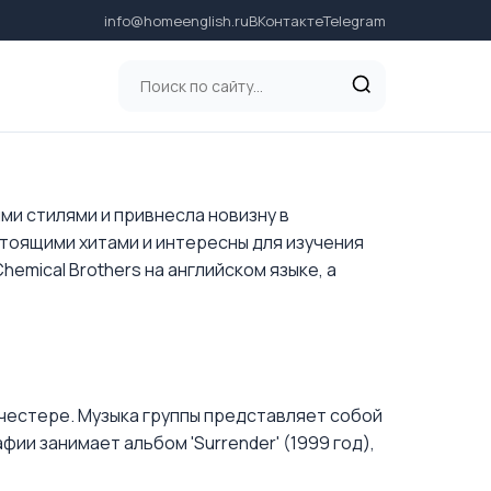
info@homeenglish.ru
ВКонтакте
Telegram
ми стилями и привнесла новизну в
и настоящими хитами и интересны для изучения
emical Brothers на английском языке, а
Манчестере. Музыка группы представляет собой
фии занимает альбом 'Surrender' (1999 год),