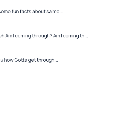
 some fun facts about salmo...
Am I coming through? Am I coming th...
you how Gotta get through...