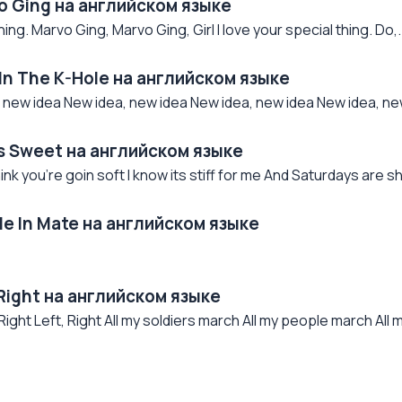
o Ging на английском языке
ng. Marvo Ging, Marvo Ging, Girl I love your special thing. Do,.
 In The K-Hole на английском языке
 new idea New idea, new idea New idea, new idea New idea, new
Is Sweet на английском языке
hink you're goin soft I know its stiff for me And Saturdays are sho
Me In Mate на английском языке
 Right на английском языке
, Right Left, Right All my soldiers march All my people march All 