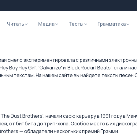
Читать
Медиа
Тесты
Грамматика
орая смело экспериментировала с различными электронны
y Boy Hey Girl', 'Galvanize' и 'Block Rockin' Beats', стал
ьным текстам. На нашем сайте вы найдете тексты песен Ch
 'The Dust Brothers', начали свою карьеру в 1991 году в 
й, от биг бита до трип-хопа. Особое место в их дискогра
Brothers — обладатели нескольких премий Грэмми.