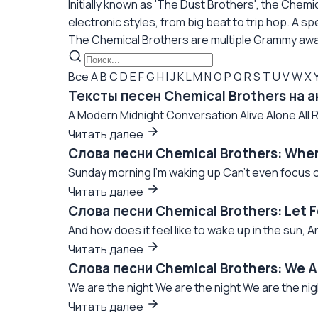
Initially known as 'The Dust Brothers', the Chem
electronic styles, from big beat to trip hop. A s
The Chemical Brothers are multiple Grammy awa
Все
A
B
C
D
E
F
G
H
I
J
K
L
M
N
O
P
Q
R
S
T
U
V
W
X
Тексты песен Chemical Brothers на 
A Modern Midnight Conversation Alive Alone All 
Читать далее
Слова песни Chemical Brothers: Wher
Sunday morning I'm waking up Can't even focus on
Читать далее
Слова песни Chemical Brothers: Let 
And how does it feel like to wake up in the sun, An
Читать далее
Слова песни Chemical Brothers: We A
We are the night We are the night We are the nig
Читать далее