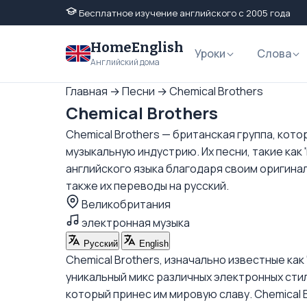
Бесплатное изучение английского с 2005 года
HomeEnglish
Уроки
Слова
Английский дома
Главная
→
Песни
→
Chemical Brothers
Chemical Brothers
Chemical Brothers — британская группа, кот
музыкальную индустрию. Их песни, такие как 'He
английского языка благодаря своим оригинал
также их переводы на русский.
Великобритания
электронная музыка
Русский
English
Chemical Brothers, изначально известные как
уникальный микс различных электронных стиле
который принес им мировую славу. Chemical 