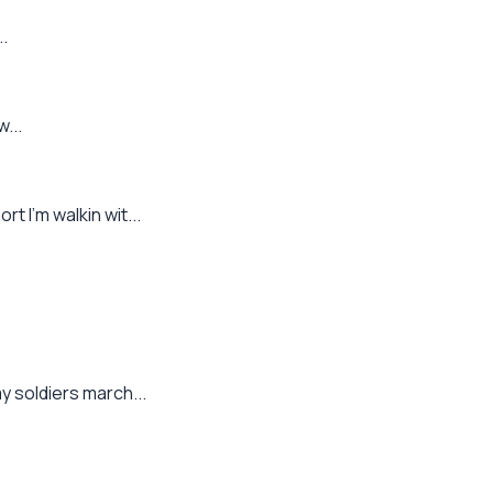
..
...
rt I'm walkin wit...
my soldiers march...