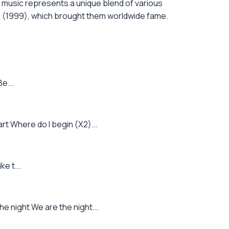
ir music represents a unique blend of various
der' (1999), which brought them worldwide fame.
e...
rt Where do I begin (X2)...
e t...
e night We are the night...