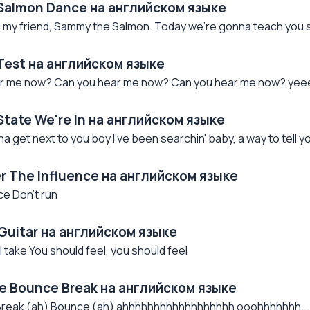
 Salmon Dance на английском языке
s is my friend, Sammy the Salmon. Today we're gonna teach you
Test на английском языке
 me now? Can you hear me now? Can you hear me now? yeeeh 
State We're In на английском языке
a get next to you boy I've been searchin' baby, a way to tell 
r The Influence на английском языке
ce Don't run
 Guitar на английском языке
I take You should feel, you should feel
ke Bounce Break на английском языке
 Break (ah) Bounce (ah) ahhhhhhhhhhhhhhhhhh ooohhhhhhh...