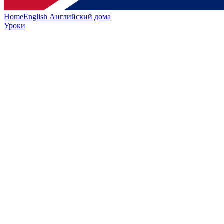
HomeEnglish
Английский дома
Уроки