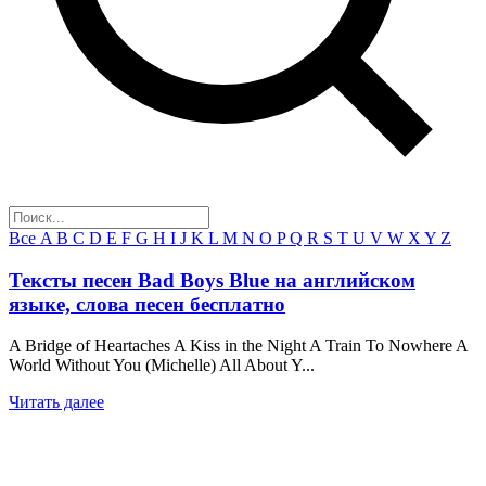
Все
A
B
C
D
E
F
G
H
I
J
K
L
M
N
O
P
Q
R
S
T
U
V
W
X
Y
Z
Тексты песен Bad Boys Blue на английском
языке, слова песен бесплатно
A Bridge of Heartaches A Kiss in the Night A Train To Nowhere A
World Without You (Michelle) All About Y...
Читать далее