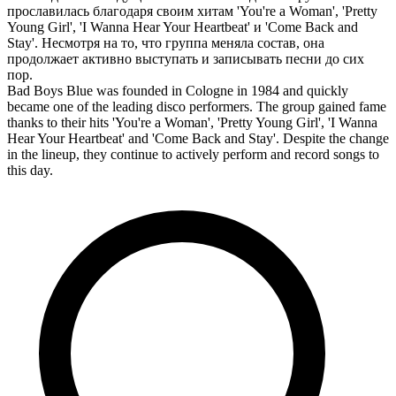
прославилась благодаря своим хитам 'You're a Woman', 'Pretty
Young Girl', 'I Wanna Hear Your Heartbeat' и 'Come Back and
Stay'. Несмотря на то, что группа меняла состав, она
продолжает активно выступать и записывать песни до сих
пор.
Bad Boys Blue was founded in Cologne in 1984 and quickly
became one of the leading disco performers. The group gained fame
thanks to their hits 'You're a Woman', 'Pretty Young Girl', 'I Wanna
Hear Your Heartbeat' and 'Come Back and Stay'. Despite the change
in the lineup, they continue to actively perform and record songs to
this day.