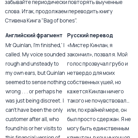
забывайте периодически повторять выученные
слова. Итак, продолжаем переводить книгу
Стивена Кинга "Bag of bones".
Английский фрагмент
Русский перевод
Mr Quinlan, I'm finished,' I
«Мистер Кинлан, я
called. My voice sounded
закончил», позвал я. Мой
rough and unsteady to
голос прозвучал грубо и
my own ears, but Quinlan
нетвердо для моих
seemed to sense nothing
собственных ушей, но
wrong . . . or perhaps he
кажется Кинлан ничего
was just being discreet. I
такого не почувствовал…
can't have been the only
или, по крайней мере, он
customer after all, who
был просто сдержан. Я не
found his or her visits to
могу быть единственным
this financial version of
клиентом, в конце концов,