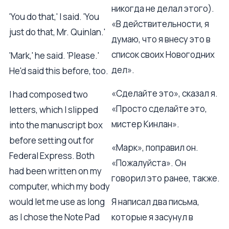
никогда не делал этого).
'You do that,' I said. 'You
«В действительности, я
just do that, Mr. Quinlan.'
думаю, что я внесу это в
список своих Новогодних
'Mark,' he said. 'Please.'
дел».
He'd said this before, too.
«Сделайте это», сказал я.
I had composed two
«Просто сделайте это,
letters, which I slipped
мистер Кинлан».
into the manuscript box
before setting out for
«Марк», поправил он.
Federal Express. Both
«Пожалуйста». Он
had been written on my
говорил это ранее, также.
computer, which my body
would let me use as long
Я написал два письма,
as I chose the Note Pad
которые я засунул в