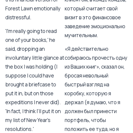
Forest Lawn emotionally
который считает свой
distressful.
визит в это финансовое
заведение эмоционально
'I'm really going to read
мучительным.
one of your books,' he
said, dropping an
«Я действительно
involuntary little glance at
собираюсь прочесть одну
the box I was holding (I
из Ваших книг», сказал он,
suppose I could have
бросая невольный
brought a briefcase to
быстрый взгляд на
put it in, but on those
коробку, которую я
expeditions I never did).
держал (я думаю, что я
'In fact, I think I'll put it on
должен был принести
my list of New Year's
портфель, чтобы
resolutions.'
положить ее туда, но я