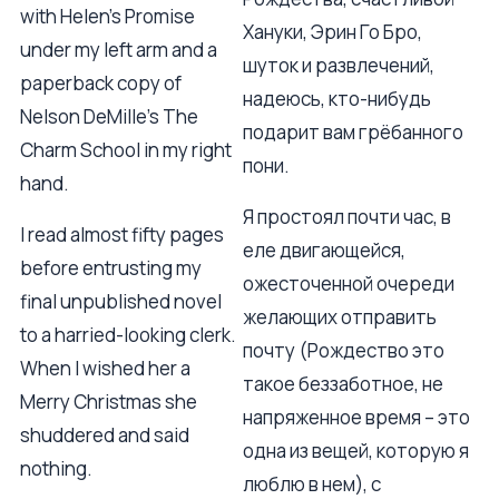
with Helen's Promise
Хануки, Эрин Го Бро,
under my left arm and a
шуток и развлечений,
paperback copy of
надеюсь, кто-нибудь
Nelson DeMille's The
подарит вам грёбанного
Charm School in my right
пони.
hand.
Я простоял почти час, в
I read almost fifty pages
еле двигающейся,
before entrusting my
ожесточенной очереди
final unpublished novel
желающих отправить
to a harried-looking clerk.
почту (Рождество это
When I wished her a
такое беззаботное, не
Merry Christmas she
напряженное время – это
shuddered and said
одна из вещей, которую я
nothing.
люблю в нем), с