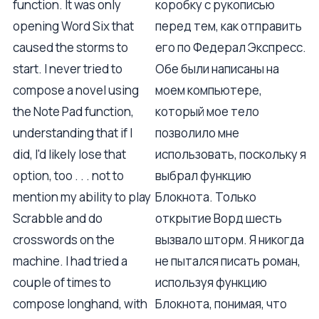
function. It was only
коробку с рукописью
opening Word Six that
перед тем, как отправить
caused the storms to
его по Федерал Экспресс.
start. I never tried to
Обе были написаны на
compose a novel using
моем компьютере,
the Note Pad function,
который мое тело
understanding that if I
позволило мне
did, I'd likely lose that
использовать, поскольку я
option, too . . . not to
выбрал функцию
mention my ability to play
Блокнота. Только
Scrabble and do
открытие Ворд шесть
crosswords on the
вызвало шторм. Я никогда
machine. I had tried a
не пытался писать роман,
couple of times to
используя функцию
compose longhand, with
Блокнота, понимая, что