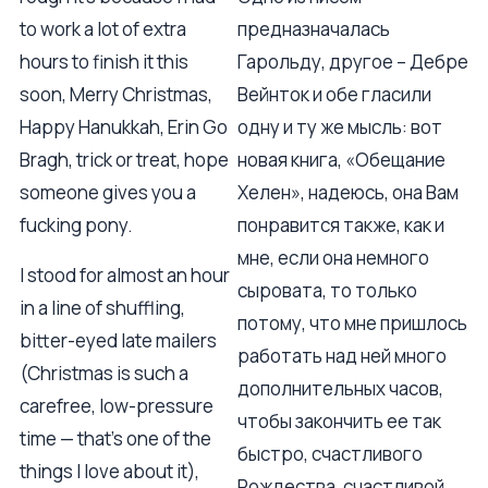
to work a lot of extra
предназначалась
hours to finish it this
Гарольду, другое – Дебре
soon, Merry Christmas,
Вейнток и обе гласили
Happy Hanukkah, Erin Go
одну и ту же мысль: вот
Bragh, trick or treat, hope
новая книга, «Обещание
someone gives you a
Хелен», надеюсь, она Вам
fucking pony.
понравится также, как и
мне, если она немного
I stood for almost an hour
сыровата, то только
in a line of shuffling,
потому, что мне пришлось
bitter-eyed late mailers
работать над ней много
(Christmas is such a
дополнительных часов,
carefree, low-pressure
чтобы закончить ее так
time — that's one of the
быстро, счастливого
things I love about it),
Рождества, счастливой