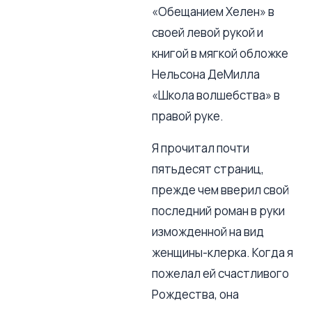
«Обещанием Хелен» в
своей левой рукой и
книгой в мягкой обложке
Нельсона ДеМилла
«Школа волшебства» в
правой руке.
Я прочитал почти
пятьдесят страниц,
прежде чем вверил свой
последний роман в руки
изможденной на вид
женщины-клерка. Когда я
пожелал ей счастливого
Рождества, она