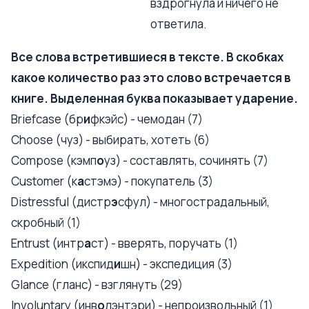
вздрогнула и ничего не
ответила.
Все слова встретившиеся в тексте. В скобках
какое количество раз это слово встречается в
книге. Выделенная буква показывает ударение.
Briefcase (бр
и
фкэйс) - чемодан (7)
Choose (чуз) - выбирать, хотеть (6)
Compose (кэмп
о
уз) - составлять, сочинять (7)
Customer (к
а
стэмэ) - покупатель (3)
Distressful (дистр
э
сфул) - многострадальный,
скробный (1)
Entrust (интр
а
ст) - вверять, поручать (1)
Expedition (икспид
и
шн) - экспедиция (3)
Glance (гланс) - взглянуть (29)
Involuntary (инв
о
лэнтэри) - непроизвольный (1)