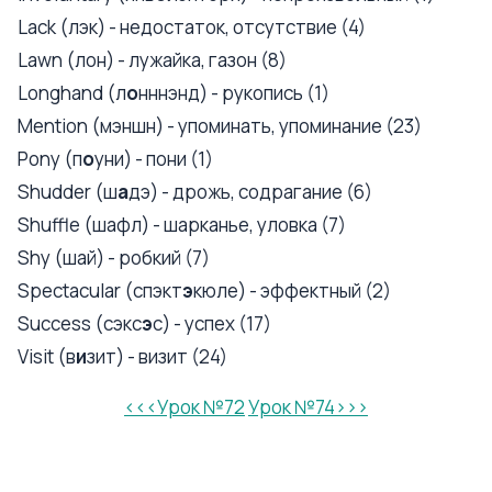
Lack (лэк) - недостаток, отсутствие (4)
Lawn (лон) - лужайка, газон (8)
Longhand (л
о
нннэнд) - рукопись (1)
Mention (мэншн) - упоминать, упоминание (23)
Pony (п
о
уни) - пони (1)
Shudder (ш
а
дэ) - дрожь, содрагание (6)
Shuffle (шафл) - шарканье, уловка (7)
Shy (шай) - робкий (7)
Spectacular (спэкт
э
кюле) - эффектный (2)
Success (сэкс
э
с) - успех (17)
Visit (в
и
зит) - визит (24)
<<<Урок №72
Урок №74>>>