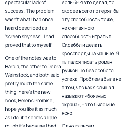
spectacular lack of
если бы я это делал, то
success. The problem
скорее всего потерял бы
wasn't what I had once
эту способность тоже,…
heard described as
не считая мою
'screen shyness'; I had
способность играть в
proved that to myself.
Скраббл и делать
кроссворды на машине. Я
One of the notes was to
пытался писать роман
Harold, the other to Debra
ручкой, но без особого
Weinstock, and both said
успеха. Проблема была не
pretty much the same
в том, что как я слышал
thing: here's the new
называют «боязнью
book, Helen's Promise ,
экрана», - это было мне
hope you like it as much
ясно.
as I do, if it seems a little
rough it's because I had
Одно из писем