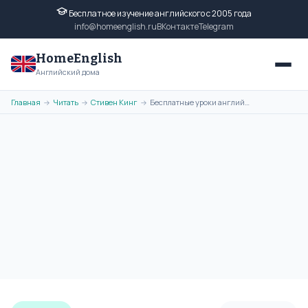
Бесплатное изучение английского с 2005 года
info@homeenglish.ru
ВКонтакте
Telegram
HomeEnglish
Английский дома
Главная
Читать
Стивен Кинг
Бесплатные уроки английского языка по Стивену Кингу. Урок №73
→
→
→