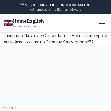
Бесплатное изучение английского с 2005 года
info@homeenglish.ru
ВКонтакте
Telegram
HomeEnglish
Английский дома
Главная
→
Читать
→
Стивен Кинг
→
Бесплатные уроки
английского языка по Стивену Кингу. Урок №72
Читать