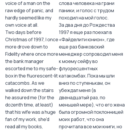
voice of a man on the
слова человека на грани
raw edge of panic, and
паники, и голос с трудом
hardly seemed like my
походил на мой голос.
own voice at all.
За два дня до Рождества
Two days before
1997 я еще раз поехал в
Christmas of 1997, I once
«Файделити юнион», где
more drove down to
еще раз банковский
Fidelity where once more
менеджер сопроводил меня
the bank manager
к моему сейфу во
escorted me to my safe-
флуоресцентных
box in the fluorescent-lit
катакомбах. Пока мы шли
catacombs. As we
вниз по ступенькам, он
walked down the stairs
убеждал меня (в
he assured me (for the
двенадцатый раз, по
dozenth time, at least)
меньшей мере), что его жена
that his wife was a huge
была огромной поклонницей
fan of my work, she'd
моих работ, что она
read all my books,
прочитала все мои книги, но