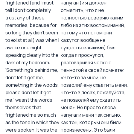
frightened (and I must
напуган (и я должен
tell I don't completely
отметить, что я не
trust any of these
полностью доверяю каким-
memories, because for
либо из этих воспоминаний,
so long they didn't seem
потому что потом они
to exist at all) was when I
кажутся вообще не
awoke one night
существовавшими) был,
speaking clearly into the
когда я проснулся,
dark of my bedroom:
разговаривая четко с
'Something's behind me,
темнотой в своей комнате:
don't let it get me,
«Что-то за мной, не
something in the woods,
позволяй ему схватить меня,
please don't let it get
что-то в лесах, пожалуйста,
me.' wasn't the words
не позволяй ему схватить
themselves that
меня». Не просто слова
frightened me so much
напугали меня так сильно,
as the tone in which they
как тон, которым они были
were spoken. It was the
произнесены. Это были