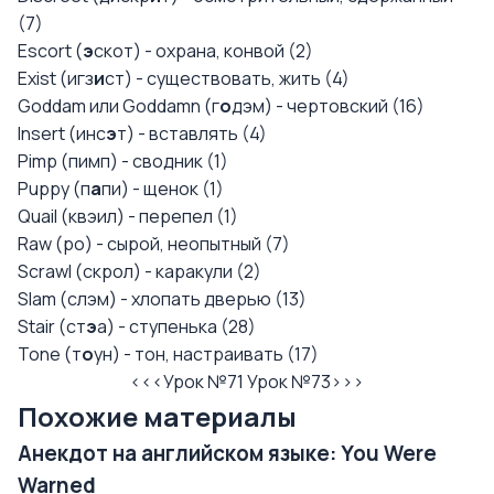
(7)
Escort (
э
скот) - охрана, конвой (2)
Exist (игз
и
ст) - существовать, жить (4)
Goddam или Goddamn (г
о
дэм) - чертовский (16)
Insert (инс
э
т) - вставлять (4)
Pimp (пимп) - сводник (1)
Puppy (п
а
пи) - щенок (1)
Quail (квэил) - перепел (1)
Raw (ро) - сырой, неопытный (7)
Scrawl (скрол) - каракули (2)
Slam (слэм) - хлопать дверью (13)
Stair (ст
э
а) - ступенька (28)
Tone (т
о
ун) - тон, настраивать (17)
<<<Урок №71
Урок №73>>>
Похожие материалы
Анекдот на английском языке: You Were
Warned