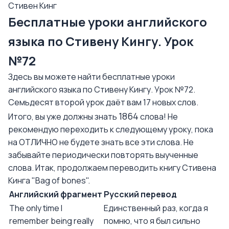
Стивен Кинг
Бесплатные уроки английского
языка по Стивену Кингу. Урок
№72
Здесь вы можете найти бесплатные уроки
английского языка по Стивену Кингу. Урок №72.
Семьдесят второй урок даёт вам 17 новых слов.
1864
Итого, вы уже должны знать
слова! Не
рекомендую переходить к следующему уроку, пока
на ОТЛИЧНО не будете знать все эти слова. Не
забывайте периодически повторять выученные
слова. Итак, продолжаем переводить книгу Стивена
Кинга "Bag of bones".
Английский фрагмент
Русский перевод
The only time I
Единственный раз, когда я
remember being really
помню, что я был сильно