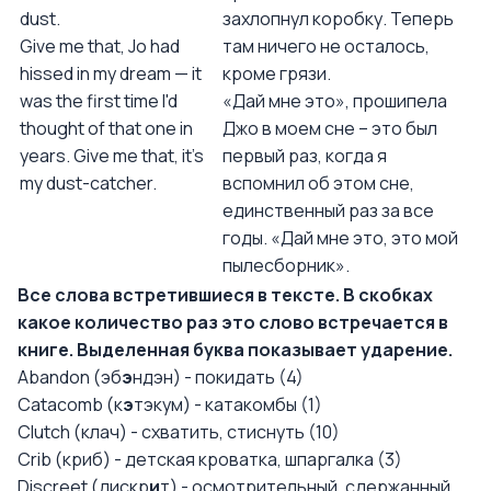
dust.
захлопнул коробку. Теперь
Give me that, Jo had
там ничего не осталось,
hissed in my dream — it
кроме грязи.
was the first time I'd
«Дай мне это», прошипела
thought of that one in
Джо в моем сне – это был
years. Give me that, it's
первый раз, когда я
my dust-catcher.
вспомнил об этом сне,
единственный раз за все
годы. «Дай мне это, это мой
пылесборник».
Все слова встретившиеся в тексте. В скобках
какое количество раз это слово встречается в
книге. Выделенная буква показывает ударение.
Abandon (эб
э
ндэн) - покидать (4)
Catacomb (к
э
тэкум) - катакомбы (1)
Clutch (клач) - схватить, стиснуть (10)
Crib (криб) - детская кроватка, шпаргалка (3)
Discreet (дискр
и
т) - осмотрительный, сдержанный