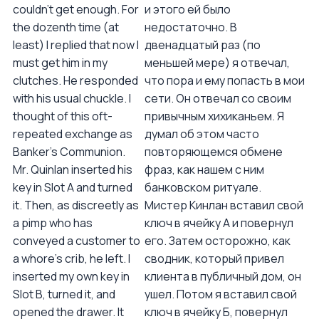
couldn't get enough. For
и этого ей было
the dozenth time (at
недостаточно. В
least) I replied that now I
двенадцатый раз (по
must get him in my
меньшей мере) я отвечал,
clutches. He responded
что пора и ему попасть в мои
with his usual chuckle. I
сети. Он отвечал со своим
thought of this oft-
привычным хихиканьем. Я
repeated exchange as
думал об этом часто
Banker's Communion.
повторяющемся обмене
Mr. Quinlan inserted his
фраз, как нашем с ним
key in Slot A and turned
банковском ритуале.
it. Then, as discreetly as
Мистер Кинлан вставил свой
a pimp who has
ключ в ячейку А и повернул
conveyed a customer to
его. Затем осторожно, как
a whore's crib, he left. I
сводник, который привел
inserted my own key in
клиента в публичный дом, он
Slot B, turned it, and
ушел. Потом я вставил свой
opened the drawer. It
ключ в ячейку Б, повернул