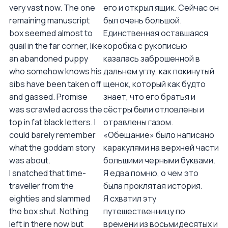
very vast now. The one
его и открыл ящик. Сейчас он
remaining manuscript
был очень большой.
box seemed almost to
Единственная оставшаяся
quail in the far corner, like
коробка с рукописью
an abandoned puppy
казалась заброшенной в
who somehow knows his
дальнем углу, как покинутый
sibs have been taken off
щенок, который как будто
and gassed. Promise
знает, что его братья и
was scrawled across the
сёстры были отловлены и
top in fat black letters. I
отравлены газом.
could barely remember
«Обещание» было написано
what the goddam story
каракулями на верхней части
was about.
большими черными буквами.
I snatched that time-
Я едва помню, о чем это
traveller from the
была проклятая история.
eighties and slammed
Я схватил эту
the box shut. Nothing
путешественницу по
left in there now but
времени из восьмидесятых и