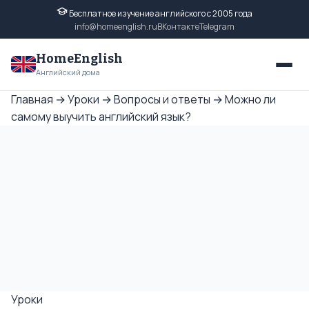
Бесплатное изучение английского с 2005 года
info@homeenglish.ru
ВКонтакте
Telegram
HomeEnglish
Английский дома
Главная
→
Уроки
→
Вопросы и ответы
→
Можно ли
самому выучить английский язык?
Уроки