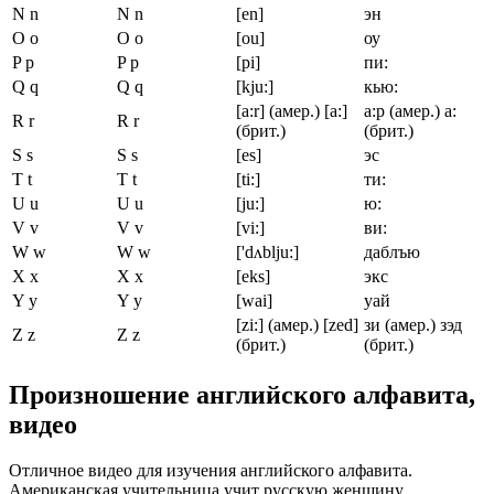
N n
N n
[en]
эн
O o
O o
[ou]
оу
P p
P p
[pi]
пи:
Q q
Q q
[kju:]
кью:
[a:r] (амер.) [a:]
а:р (амер.) a:
R r
R r
(брит.)
(брит.)
S s
S s
[es]
эс
T t
T t
[ti:]
ти:
U u
U u
[ju:]
ю:
V v
V v
[vi:]
ви:
W w
W w
['dʌblju:]
даблъю
X x
X x
[eks]
экс
Y y
Y y
[wai]
уай
[zi:] (амер.) [zed]
зи (амер.) зэд
Z z
Z z
(брит.)
(брит.)
Произношение английского алфавита,
видео
Отличное видео для изучения английского алфавита.
Американская учительница учит русскую женщину