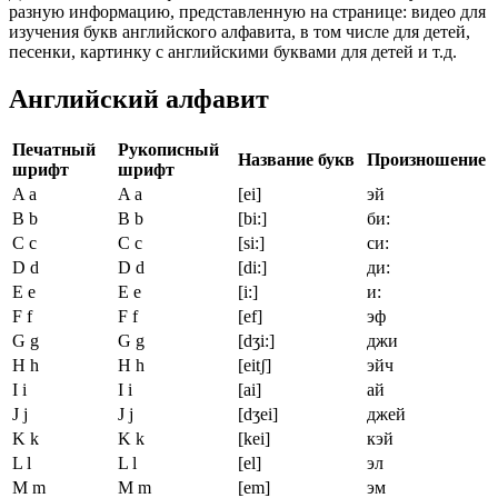
разную информацию, представленную на странице: видео для
изучения букв английского алфавита, в том числе для детей,
песенки, картинку с английскими буквами для детей и т.д.
Английский алфавит
Печатный
Рукописный
Название букв
Произношение
шрифт
шрифт
A a
A a
[ei]
эй
B b
B b
[bi:]
би:
C c
C c
[si:]
си:
D d
D d
[di:]
ди:
E e
E e
[i:]
и:
F f
F f
[ef]
эф
G g
G g
[dʒi:]
джи
H h
H h
[eitʃ]
эйч
I i
I i
[ai]
ай
J j
J j
[dʒei]
джей
K k
K k
[kei]
кэй
L l
L l
[el]
эл
M m
M m
[em]
эм