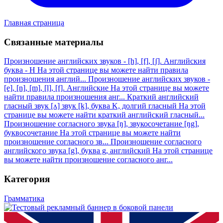
Главная страница
Связанные материалы
Произношение английских звуков - [h], [f], [ʃ]. Английския
буква - H
На этой странице вы можете найти правила
произношения англий...
Произношение английских звуков -
[e], [n], [m], [l], [f]. Английские
На этой странице вы можете
найти правила произношения анг...
Краткий английский
гласный звук [ʌ] звук [k], буква K, долгий гласный
На этой
странице вы можете найти краткий английский гласный...
Произношение согласного звука [ŋ], звукосочетание [ŋg],
буквосочетание
На этой странице вы можете найти
произношение согласного зв...
Произношение согласного
английского звука [g], буква g, английский
На этой странице
вы можете найти произношение согласного анг...
Категория
Грамматика