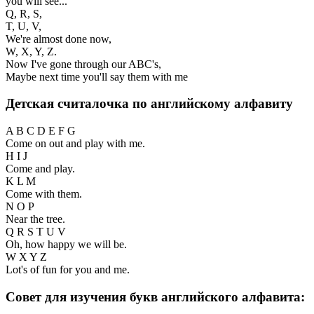
you will see...
Q, R, S,
T, U, V,
We're almost done now,
W, X, Y, Z.
Now I've gone through our ABC's,
Maybe next time you'll say them with me
Детская считалочка по английскому алфавиту
A B C D E F G
Come on out and play with me.
H I J
Come and play.
K L M
Come with them.
N O P
Near the tree.
Q R S T U V
Oh, how happy we will be.
W X Y Z
Lot's of fun for you and me.
Совет для изучения букв английского алфавита: