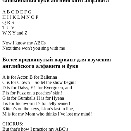
запоминания букв английского алфавита
A B C D E F G
H I J K L M N O P
Q R S
T U V
W X Y and Z
Now I know my ABCs
Next time won't you sing with me
Более продвинутый вариант для изучения
английского алфавита и букв
A is for Actor, B for Ballerina
C is for Clown – So let the show begin!
D is for Daisy, E’s for Evergreen, and
F is for Fuzz on a peaches’ skin!
G is for Gumballs H is for Hyena
I is for Inchworm J’s for Jellybeaner!
Kitten’s on the keys, Lion’s last in line,
M is for my Mom who thinks I’ve lost my mind!
CHORUS:
But that’s how I practice my ABC’s