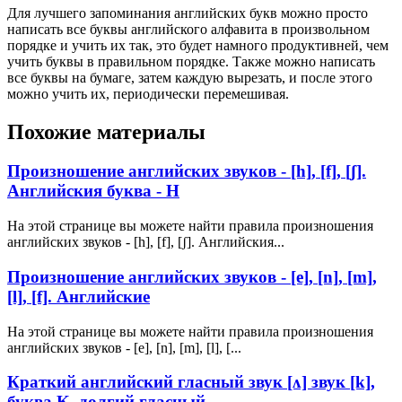
Для лучшего запоминания английских букв можно просто
написать все буквы английского алфавита в произвольном
порядке и учить их так, это будет намного продуктивней, чем
учить буквы в правильном порядке. Также можно написать
все буквы на бумаге, затем каждую вырезать, и после этого
можно учить их, периодически перемешивая.
Похожие материалы
Произношение английских звуков - [h], [f], [ʃ].
Английския буква - H
На этой странице вы можете найти правила произношения
английских звуков - [h], [f], [ʃ]. Английския...
Произношение английских звуков - [e], [n], [m],
[l], [f]. Английские
На этой странице вы можете найти правила произношения
английских звуков - [e], [n], [m], [l], [...
Краткий английский гласный звук [ʌ] звук [k],
буква K, долгий гласный