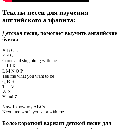
Тексты песен для изучения
английского алфавита:
Детская песня, помогает выучить английские
буквы
A B C D
E F G
Come and sing along with me
H I J K
L M N O P
Tell me what you want to be
Q R S
T U V
W X
Y and Z
Now I know my ABCs
Next time won't you sing with me
Более короткий вариант детской песни для