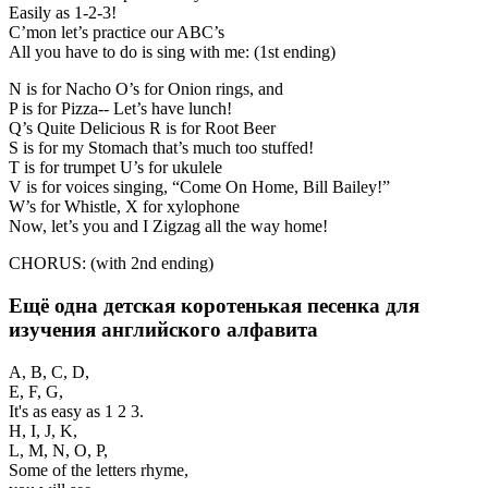
Easily as 1-2-3!
C’mon let’s practice our ABC’s
All you have to do is sing with me: (1st ending)
N is for Nacho O’s for Onion rings, and
P is for Pizza-- Let’s have lunch!
Q’s Quite Delicious R is for Root Beer
S is for my Stomach that’s much too stuffed!
T is for trumpet U’s for ukulele
V is for voices singing, “Come On Home, Bill Bailey!”
W’s for Whistle, X for xylophone
Now, let’s you and I Zigzag all the way home!
CHORUS: (with 2nd ending)
Ещё одна детская коротенькая песенка для
изучения английского алфавита
A, B, C, D,
E, F, G,
It's as easy as 1 2 3.
H, I, J, K,
L, M, N, O, P,
Some of the letters rhyme,