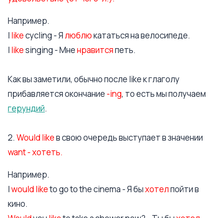
Например.
I
like
cycling - Я
люблю
кататься на велосипеде.
I
like
singing - Мне
нравится
петь.
Как вы заметили, обычно после like к глаголу
прибавляется окончание
-ing
, то есть мы получаем
герундий
.
2.
Would like
в свою очередь выступает в значении
want - хотеть.
Например.
I
would like
to go to the cinema - Я бы
хотел
пойти в
кино.