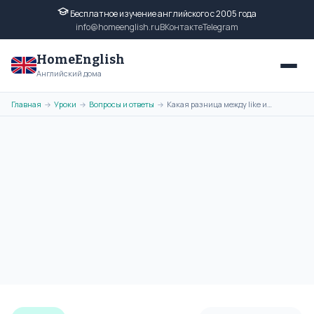
Бесплатное изучение английского с 2005 года
info@homeenglish.ru
ВКонтакте
Telegram
HomeEnglish
Английский дома
Главная
Уроки
Вопросы и ответы
Какая разница между like и would like в английском языке?
→
→
→