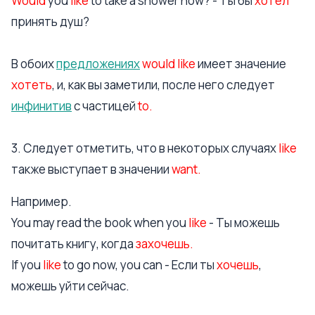
Would
you
like
to take a shower now? - Ты бы
хотел
принять душ?
В обоих
предложениях
would like
имеет значение
хотеть
, и, как вы заметили, после него следует
инфинитив
с частицей
to.
3. Следует отметить, что в некоторых случаях
like
также выступает в значении
want.
Например.
You may read the book when you
like
- Ты можешь
почитать книгу, когда
захочешь.
If you
like
to go now, you can - Если ты
хочешь
,
можешь уйти сейчас.