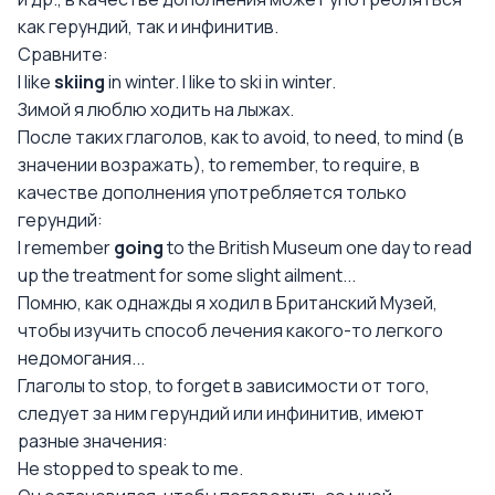
как герундий, так и инфинитив.
Сравните:
I like
skiing
in winter. I like to ski in winter.
Зимой я люблю ходить на лыжах.
После таких глаголов, как to avoid, to need, to mind (в
значении возражать), to remember, to require, в
качестве дополнения употребляется только
герундий:
I remember
going
to the British Museum one day to read
up the treatment for some slight ailment...
Помню, как однажды я ходил в Британский Музей,
чтобы изучить способ лечения какого-то легкого
недомогания...
Глаголы to stop, to forget в зависимости от того,
следует за ним герундий или инфинитив, имеют
разные значения:
Не stopped to speak to me.