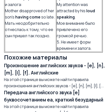
и залога:
My attention was
Mother disapproved of her
attracted by his
loud
son's
having come
so late.
speaking
.
Мать неодобрительно
Мое внимание было
отнеслась к тому, что ее
привлечено его
сын пришел так поздно.
громкой речью.
5. Не имеет форм
времени и залога.
Похожие материалы
Произношение английских звуков - [e], [n],
[m], [l], [f]. Английские
На этой странице вы можете найти правила
произношения английских звуков - [e], [n], [m], [l], [...
Передача английского звука [e]
буквосочетанием еа, краткий безударный
На этой странице вы можете найти правила