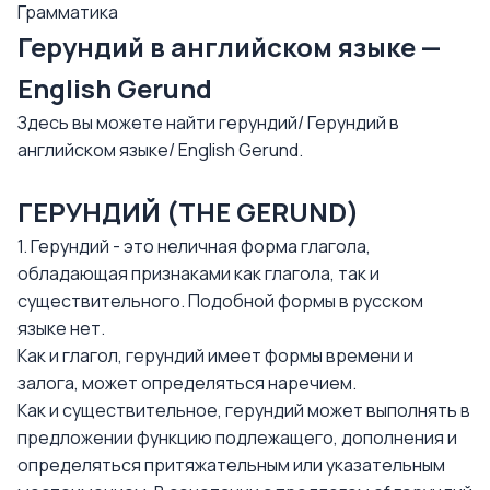
Грамматика
Герундий в английском языке —
English Gerund
Здесь вы можете найти герундий/ Герундий в
английском языке/ English Gerund.
ГЕРУНДИЙ (THE GERUND)
1. Герундий - это неличная форма глагола,
обладающая признаками как глагола, так и
существительного. Подобной формы в русском
языке нет.
Как и глагол, герундий имеет формы времени и
залога, может определяться наречием.
Как и существительное, герундий может выполнять в
предложении функцию подлежащего, дополнения и
определяться притяжательным или указательным