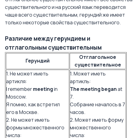
существительного и на русский язык переводится
чаще всего существительным, герундий же имеет
только некоторые свойства существительного.
Различие между герундием и
отглагольным существительным
Отглагольное
Герундий
существительное
1. Не может иметь
1. Может иметь
артикля:
артикль:
I remember
meeting
in
The meeting began
at
Moscow.
7.
Я помню, как встретил
Собрание началось в 7
его в Москве.
часов.
2. Не может иметь
2. Может иметь форму
формы множественного
множественного
числа:
числа: