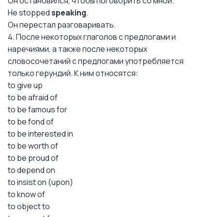
Он остановился, чтобы поговорить со мной.
Не stopped
speaking
.
Он перестал разговаривать.
4. После некоторых глаголов с предлогами и
наречиями, а также после некоторых
словосочетаний с предлогами употребляется
только герундий. К ним относятся:
to give up
to be afraid of
to be famous for
to be fond of
to be interested in
to be worth of
to be proud of
to depend on
to insist on (upon)
to know of
to object to