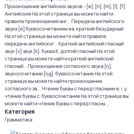
Произношение английских звуков - [e], [n], [m], [l], [f].
Английские
На этой странице вы можете найти
правила произношения анг...
Передача английского
звука [e] буквосочетанием еа, краткий безударный
На этой странице вы можете найти правила
передачи английског...
Краткий английский гласный
звук [ʌ] звук [k], буква K, долгий гласный
На этой
странице вы можете найти краткий английский
гласный...
Произношение согласного звука [ŋ],
звукосочетание [ŋg], буквосочетание
На этой
странице вы можете найти произношение
согласного зв...
Чтение буквы с перед гласными e, i, y,
чтение буквы с, буквосочетание
На этой странице вы
можете найти чтение буквы с перед гласны...
Категория
Грамматика