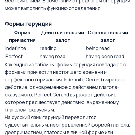
местоимением. В сочетании с предлогом of герундий
может выполнять функцию определения.
Формы герундия
Форма
Действительный
Страдательный
причастия
залог
залог
Indefinite
reading
being read
Perfect
having read
having been read
Как видно из таблицы, формы герундия совпадают с
формами причастия настоящего времени и
перфектного причастия. Indefinite Gerund выражает
действие, одновременное с действием глагола-
сказуемого; Perfect Gerund выражает действие,
которое предшествует действию, выраженному
глаголом-сказуемым.
На русский язык герундий переводится
существительным, неопределенной формой глагола,
деепричастием, глаголом в личной форме или