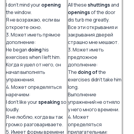
I don't mind your
opening
All these
shuttings
and
the window.
openings
of the door
Я не возражаю, если вы
dis turb me greatly.
откроете окно.
Все эти открывания и
3. Может иметь прямое
закрывания дверей
дополнение:
страшно мне мешают.
Не began
doing
his
3. Может иметь
exercises when I left him.
предложное
Когда я ушел от него, он
дополнение:
начал выполнять
The
doing of
the
упражнения.
exercises didn't take him
4. Может определяться
long.
наречием:
Выполнение
I don't like your
speaking
so
упражнений не отняло
loudly.
у него много времени.
Я не люблю, когда вы так
4. Может
громко разговариваете.
определяться
5. Имеет формы времени
прилагательным: