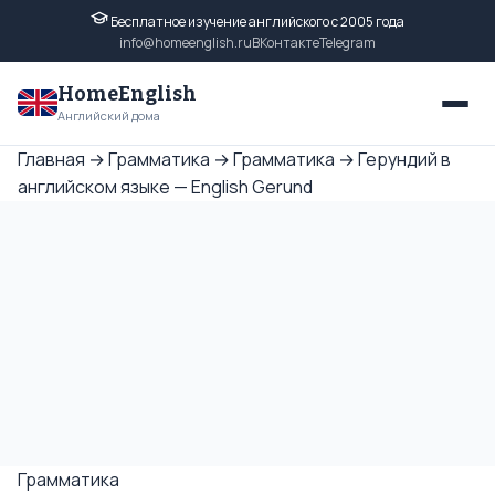
Бесплатное изучение английского с 2005 года
info@homeenglish.ru
ВКонтакте
Telegram
HomeEnglish
Английский дома
Главная
→
Грамматика
→
Грамматика
→
Герундий в
английском языке — English Gerund
Грамматика