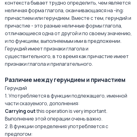
контекста бывает трудно определить, чем является
неличная форма глагола, оканчивающаяся на -ing:
причастием или герундием. Вместе с тем, герундий и
причастие - это разные неличные формы глагола,
отличающиеся одна от другой и по своему значению,
и по функциям, выполняемым ими в предложении.
Герундий имеет признаки глагола и
существительного, в то время как причастие имеет
признаки глагола и прилагательного.
Различие между герундием и причастием
Герундий
1. Употребляется в функции подлежащего, именной
части сказуемого, дополнения:
Carrying out
this operation is very important.
Выполнение этой операции очень важно.
2. В функции определения употребляется с
предлогом: