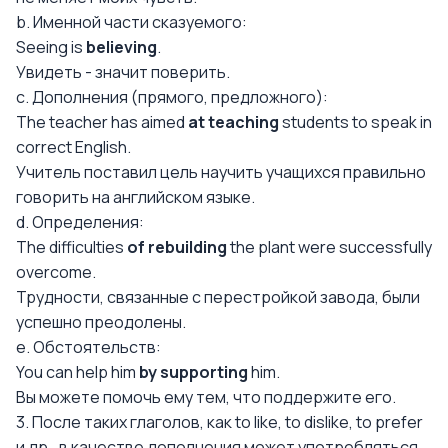
b. Именной части сказуемого:
Seeing is
believing
.
Увидеть - значит поверить.
c. Дополнения (прямого, предложного):
The teacher has aimed
at teaching
students to speak in
correct English.
Учитель поставил цель научить учащихся правильно
говорить на английском языке.
d. Определения:
The difficulties
of rebuilding
the plant were successfully
overcome.
Трудности, связанные с перестройкой завода, были
успешно преодолены.
e. Обстоятельств:
You can help him
by supporting
him.
Вы можете помочь ему тем, что поддержите его.
3. После таких глаголов, как to like, to dislike, to prefer
и др., в качестве дополнения может употребляться