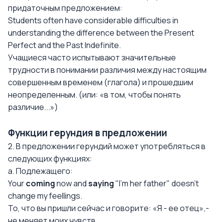
придаточным предложением:
Students often have considerable difficulties in
understanding the difference between the Present
Perfect and the Past Indefinite.
Учащиеся часто испытывают значительные
трудности в понимании различия между настоящим
совершенным временем (глагола) и прошедшим
неопределенным. (или: «в том, чтобы понять
различие...»)
Функции герундия в предложении
2. В предложении герундий может употребляться в
следующих функциях:
a. Подлежащего:
Your
coming
now and
saying
"I'm her father" doesn't
change my feellings.
To, что вы пришли сейчас и говорите: «Я - ее отец»,-
не меняет моих чувств.