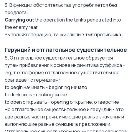
3. В функции обстоятельства употребляется без
предлога:
Carrying out
the operation the tanks penetrated into
the enemy rear.
Выполняя операцию, танки зашли в тыл противника.
Герундий и отглагольное существительное
6. Отглагольное существительное образуется
путем прибавления к основе инфинитива суффикса -
ing, т.е. по форме отглагольное существительное
совпадает с герундием:
to begin начинать - beginning начало
to drink пить - drinking питье
to open открывать - opening открытие, отверстие
Но отглагольное существительное и герундий - это
две разные части речи, имеющие разные значения и
выполняющие разные функции в предложении.
Отглагольное существительное имеет все свойства