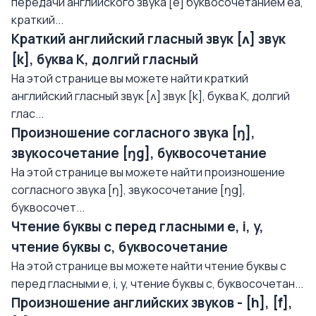
передачи английского звука [e] буквосочетанием еа,
краткий...
Краткий английский гласный звук [ʌ] звук
[k], буква K, долгий гласный
На этой странице вы можете найти краткий
английский гласный звук [ʌ] звук [k], буква K, долгий
глас...
Произношение согласного звука [ŋ],
звукосочетание [ŋg], буквосочетание
На этой странице вы можете найти произношение
согласного звука [ŋ], звукосочетание [ŋg],
буквосочет...
Чтение буквы с перед гласными e, i, y,
чтение буквы с, буквосочетание
На этой странице вы можете найти чтение буквы с
перед гласными e, i, y, чтение буквы с, буквосочетан...
Произношение английских звуков - [h], [f],