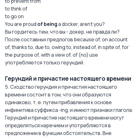
to prevent from
to think of
to go on
You are proud
of being
a docker, aren't you?
Вы гордитесь тем, что вы - докер, не правда ли?
После составных предлогов because of, on account
of, thanks to, due to, owing to, instead of, in spite of, for
the purpose of, with a view of, of (no) use
употребляется только герундий.
Герундий и причастие настоящего времени
5. Сходство герундия и причастия настоящего
времени состоит в том, что они образуются
одинаково, т. е. путем прибавления к основе
инфинитива суффикса -ing, и имеют признаки глагола.
Герундий и причастие настоящего времени могут
определяться наречием и употребляются в
предложении в функции обстоятельств. Вне