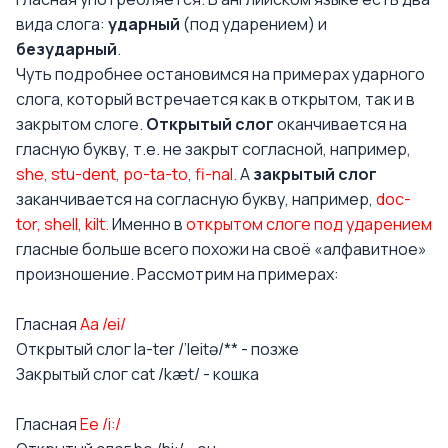
вида слога:
ударный
(под ударением) и
безударный
.
Чуть подробнее остановимся на примерах ударного
слога, который встречается как в открытом, так и в
закрытом слоге.
Открытый слог
оканчивается на
гласную букву, т.е. не закрыт согласной, например,
she, stu-dent, po-ta-to, fi-nal.
А
закрытый слог
заканчивается на согласную букву, например,
doc-
tor, shell, kilt.
Именно в
открытом слоге под ударением
гласные больше всего похожи на своё «алфавитное»
произношение. Рассмотрим на примерах:
Гласная
Aa /ei/
Открытый слог la-ter /’leitə/** - позже
Закрытый слог cat /kæt/ - кошка
Гласная
Ee /i:/