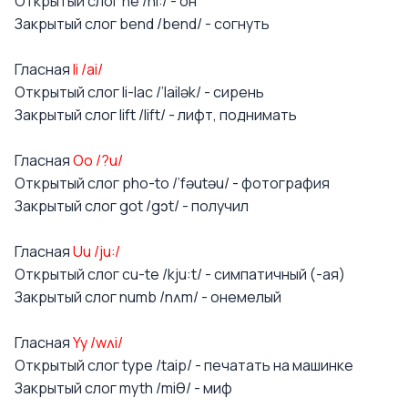
Открытый слог he /hi:/ - он
Закрытый слог bend /bend/ - согнуть
Гласная
Ii /ai/
Открытый слог li-lac /’lailək/ - сирень
Закрытый слог lift /lift/ - лифт, поднимать
Гласная
Oo /?u/
Открытый слог pho-to /’fəutəu/ - фотография
Закрытый слог got /gɔt/ - получил
Гласная
Uu /ju:/
Открытый слог cu-te /kju:t/ - симпатичный (-ая)
Закрытый слог numb /nʌm/ - онемелый
Гласная
Yy /wʌi/
Открытый слог type /taip/ - печатать на машинке
Закрытый слог myth /miθ/ - миф