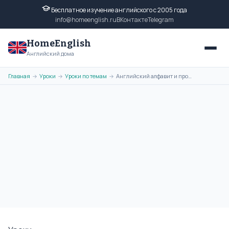
Бесплатное изучение английского с 2005 года
info@homeenglish.ru
ВКонтакте
Telegram
HomeEnglish
Английский дома
Главная
Уроки
Уроки по темам
Английский алфавит и произношение. English Alphabet and Pronunciation
→
→
→