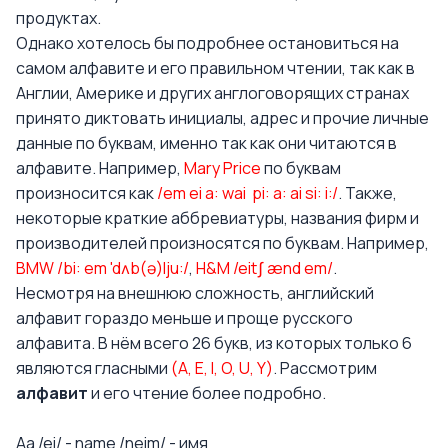
продуктах.
Однако хотелось бы подробнее остановиться на
самом алфавите и его правильном чтении, так как в
Англии, Америке и других англоговорящих странах
принято диктовать инициалы, адрес и прочие личные
данные по буквам, именно так как они читаются в
алфавите. Например,
Mary Price
по буквам
произносится как
/em ei a: wai pi: a: ai si: i:/
. Также,
некоторые краткие аббревиатуры, названия фирм и
производителей произносятся по буквам. Например,
BMW /bi: em 'dʌb(ə)lju:/
,
H&M /eitʃ ænd em/
.
Несмотря на внешнюю сложность, английский
алфавит гораздо меньше и проще русского
алфавита. В нём всего 26 букв, из которых только 6
являются гласными
(A, E, I, O, U, Y)
. Рассмотрим
алфавит
и его чтение более подробно.
Aa /ei/ - name /neim/ - имя