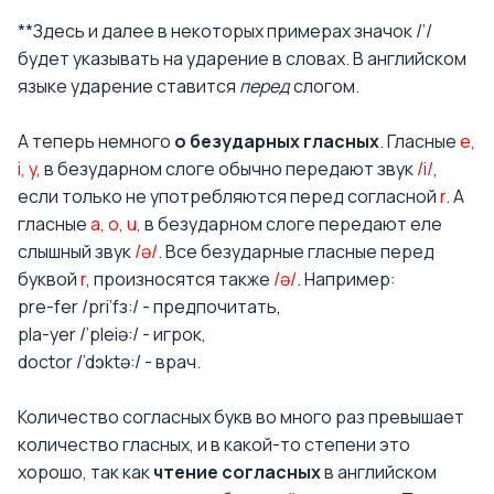
**Здесь и далее в некоторых примерах значок /’/
будет указывать на ударение в словах. В английском
языке ударение ставится
перед
слогом.
А теперь немного
о безударных гласных
. Гласные
e,
i, y,
в безударном слоге обычно передают звук
/i/
,
если только не употребляются перед согласной
r
. А
гласные
a, o, u,
в безударном слоге передают еле
слышный звук
/ə/
. Все безударные гласные перед
буквой
r
, произносятся также
/ə/
. Например:
pre-fer /pri’fз:/ - предпочитать,
pla-yer /’pleiə:/ - игрок,
doctor /’dɔktə:/ - врач.
Количество согласных букв во много раз превышает
количество гласных, и в какой-то степени это
хорошо, так как
чтение согласных
в английском