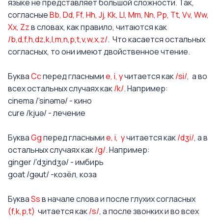
языке не представляет большой сложности. Так,
согласные
Bb, Dd, Ff, Hh, Jj, Kk, Ll, Mm, Nn, Pp, Tt, Vv, Ww,
Xx, Zz
в словах, как правило, читаются как
/b,d,f,h,dz,k,l,m,n,p,t,v,w,x,z/
. Что касается остальных
согласных, то они имеют двойственное чтение.
Буква
Сс
перед гласными
e, i, y
читается как
/si/
, а во
всех остальных случаях как
/k/
. Например:
cinema /’sinəmə/ - кино
cure /kjuə/ - лечение
Буква
Gg
перед гласными
e, i, y
читается как
/dʒi/
, а в
остальных случаях как
/g/
. Например:
ginger /’dʒindʒə/ - имбирь
goat /gəut/ -козёл, коза
Буква
Ss
в начале слова и после глухих согласных
(f,k,p,t)
читается как
/s/
, а после звонких и во всех