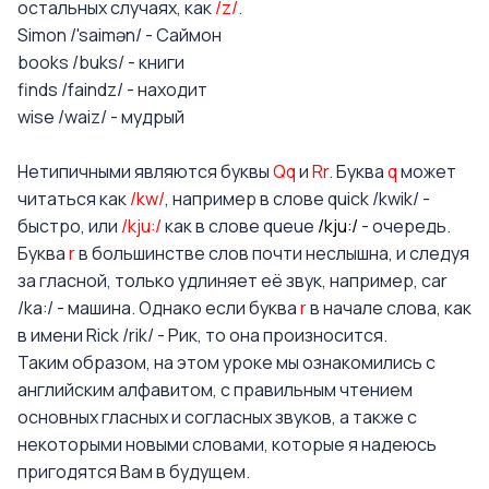
остальных случаях, как
/z/
.
Simon /'saimən/ - Саймон
books /buks/ - книги
finds /faindz/ - находит
wise /waiz/ - мудрый
Нетипичными являются буквы
Qq
и
Rr
. Буква
q
может
читаться как
/kw/
, например в слове quick /kwik/ -
быстро, или
/kju:/
как в слове queue
/kju:/
- очередь.
Буква
r
в большинстве слов почти неслышна, и следуя
за гласной, только удлиняет её звук, например, car
/ka:/ - машина. Однако если буква
r
в начале слова, как
в имени Rick /rik/ - Рик, то она произносится.
Таким образом, на этом уроке мы ознакомились с
английским алфавитом, с правильным чтением
основных гласных и согласных звуков, а также с
некоторыми новыми словами, которые я надеюсь
пригодятся Вам в будущем.