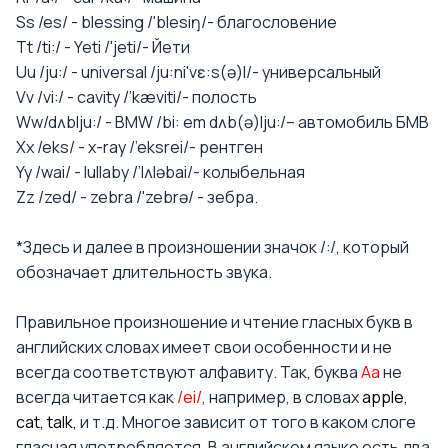
Ss /es/ - blessing /'blesiŋ/- благословение
Tt /ti:/ - Yeti /'jeti/- Йети
Uu /ju:/ - universal /ju:ni'vɛ:s(ə)l/- универсальный
Vv /vi:/ - cavity /’kæviti/- полость
Ww/dʌblju:/ - BMW /bi: em dʌb(ə)lju:/– автомобиль БМВ
Xx /eks/ - x-ray /’eksrei/- рентген
Yy /wai/ - lullaby /’lʌləbai/- колыбельная
Zz /zed/ - zebra /'zebrə/ - зебра.
*Здесь и далее в произношении значок /:/, который
обозначает длительность звука.
Правильное произношение и чтение гласных букв в
английских словах имеет свои особенности и не
всегда соответствуют алфавиту. Так, буква
Аa
не
всегда читается как
/ei/
, например, в словах
apple,
cat, talk,
и т.д. Многое зависит от того в каком слоге
гласная употребляется. В английском языке есть два