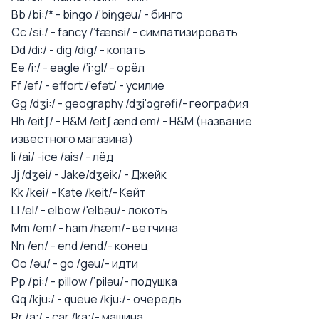
Bb /bi:/* - bingo /’biŋgəu/ - бинго
Cc /si:/ - fancy /’fænsi/ - симпатизировать
Dd /di:/ - dig /dig/ - копать
Ee /i:/ - eagle /’i:gl/ - орёл
Ff /ef/ - effort /’efət/ - усилие
Gg /dʒi:/ - geography /dʒi'ɔgrəfi/- география
Hh /eitʃ/ - H&M /eitʃ ænd em/ - H&M (название
известного магазина)
Ii /ai/ -ice /ais/ - лёд
Jj /dʒei/ - Jake/dʒeik/ - Джейк
Kk /kei/ - Kate /keit/- Кейт
Ll /el/ - elbow /'elbəu/- локоть
Mm /em/ - ham /hæm/- ветчина
Nn /en/ - end /end/- конец
Oo /əu/ - go /gəu/- идти
Pp /pi:/ - pillow /’piləu/- подушка
Qq /kju:/ - queue /kju:/- очередь
Rr /a:/ - car /ka:/- машина