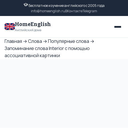
Бесплатное изучение английского с 2005 года
info@homeenglish.ru
ВКонтакте
Telegram
HomeEnglish
Английский дома
Главная
→
Слова
→
Популярные слова
→
Запоминание слова Interior с помощью
ассоциативной картинки