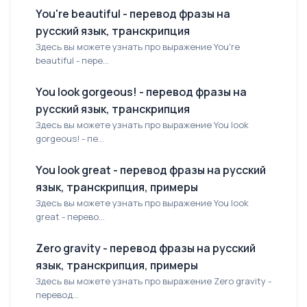
You're beautiful - перевод фразы на
русский язык, транскрипция
Здесь вы можете узнать про выражение You're
beautiful - пере...
You look gorgeous! - перевод фразы на
русский язык, транскрипция
Здесь вы можете узнать про выражение You look
gorgeous! - пе...
You look great - перевод фразы на русский
язык, транскрипция, примеры
Здесь вы можете узнать про выражение You look
great - перево...
Zero gravity - перевод фразы на русский
язык, транскрипция, примеры
Здесь вы можете узнать про выражение Zero gravity -
перевод...