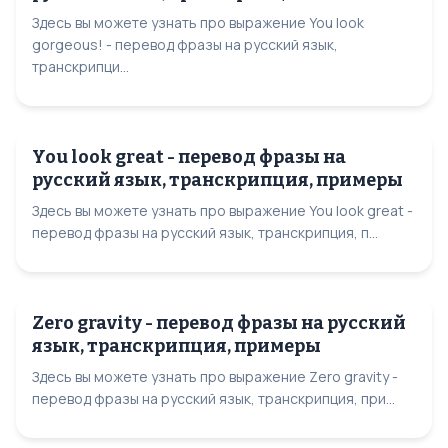
Здесь вы можете узнать про выражение You look
gorgeous! - перевод фразы на русский язык,
транскрипци...
You look great - перевод фразы на
русский язык, транскрипция, примеры
Здесь вы можете узнать про выражение You look great -
перевод фразы на русский язык, транскрипция, п...
Zero gravity - перевод фразы на русский
язык, транскрипция, примеры
Здесь вы можете узнать про выражение Zero gravity -
перевод фразы на русский язык, транскрипция, при...