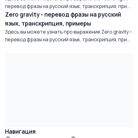
перевод фразы на русский язык, транскрипция, при...
Zero gravity - перевод фразы на русский
язык, транскрипция, примеры
Здесь вы можете узнать про выражение Zero gravity -
перевод фразы на русский язык, транскрипция, при...
Навигация