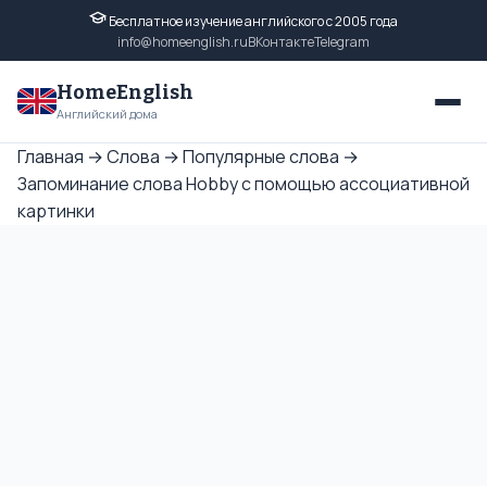
Бесплатное изучение английского с 2005 года
info@homeenglish.ru
ВКонтакте
Telegram
HomeEnglish
Английский дома
Главная
→
Слова
→
Популярные слова
→
Запоминание слова Hobby с помощью ассоциативной
картинки