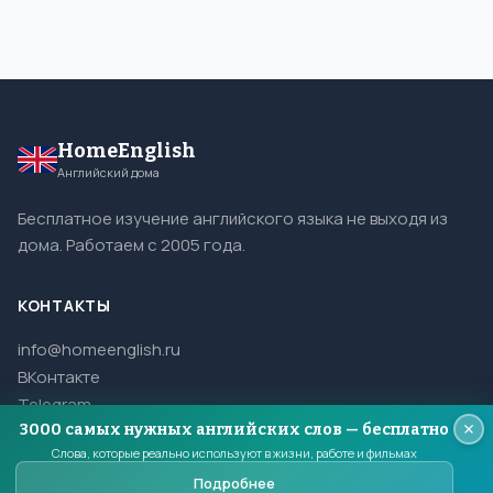
HomeEnglish
Английский дома
Бесплатное изучение английского языка не выходя из
дома. Работаем с 2005 года.
КОНТАКТЫ
info@homeenglish.ru
ВКонтакте
Telegram
3000 самых нужных английских слов — бесплатно
Слова, которые реально используют в жизни, работе и фильмах
Подробнее