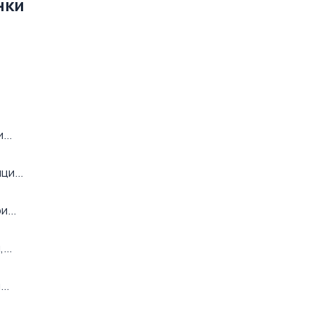
нки
...
ци...
...
...
..