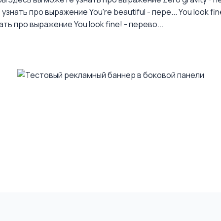
узнать про выражение You're beautiful - пере...
You look fi
ть про выражение You look fine! - перево...