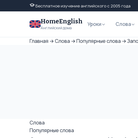
Бесплатное изучение английского с 2005 года
HomeEnglish
Уроки
Слова
Английский дома
Главная
→
Слова
→
Популярные слова
→
Зап
Слова
Популярные слова