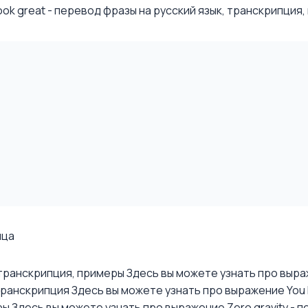
k great - перевод фразы на русский язык, транскрипция, п
ица
, транскрипция, примеры
Здесь вы можете узнать про выраже
 транскрипция
Здесь вы можете узнать про выражение You lo
ры
Здесь вы можете узнать про выражение Zero gravity - п