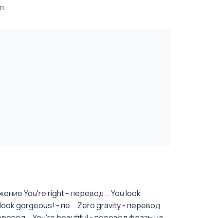
...
ние You're right - перевод...
You look
ok gorgeous! - пе...
Zero gravity - перевод
еревод...
You're beautiful - перевод фразы на