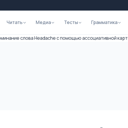
Читать
Медиа
Тесты
Грамматика
оминание слова Headache с помощью ассоциативной карт