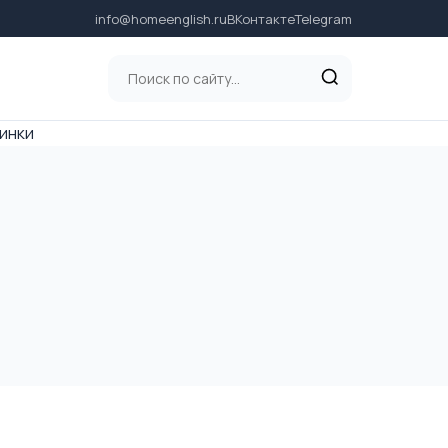
info@homeenglish.ru
ВКонтакте
Telegram
инки