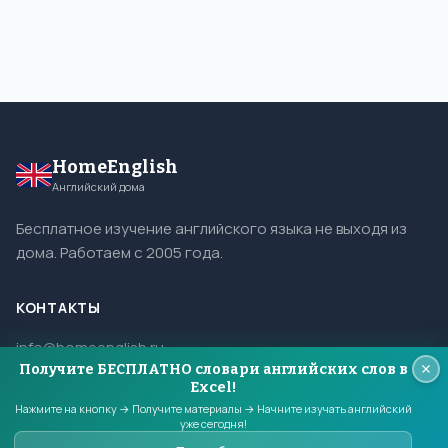
HomeEnglish
Английский дома
Бесплатное изучение английского языка не выходя из
дома. Работаем с 2005 года.
КОНТАКТЫ
info@homeenglish.ru
Получите БЕСПЛАТНО словари английских слов в
ВКонтакте
Excel!
Telegram
Нажмите на кнопку → Получите материалы → Начните изучать английский
уже сегодня!