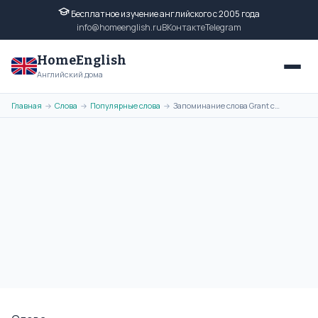
Бесплатное изучение английского с 2005 года
info@homeenglish.ru
ВКонтакте
Telegram
HomeEnglish
Английский дома
Главная
Слова
Популярные слова
Запоминание слова Grant с помощью ассоциативной картинки
→
→
→