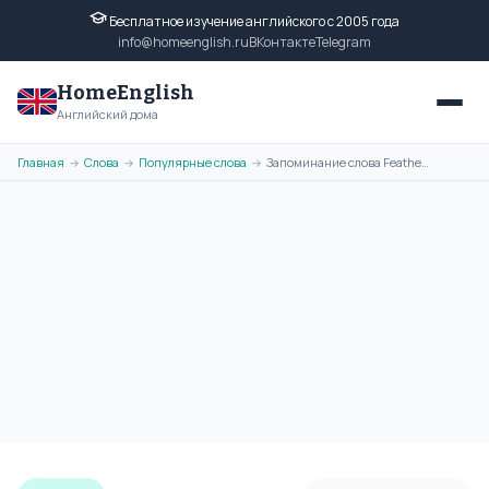
Бесплатное изучение английского с 2005 года
info@homeenglish.ru
ВКонтакте
Telegram
HomeEnglish
Английский дома
Главная
Слова
Популярные слова
Запоминание слова Feather с помощью ассоциативной картинки
→
→
→