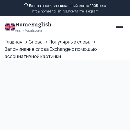
Бесплатное изучение английского с 2005 года
info@homeenglish.ru
ВКонтакте
Telegram
HomeEnglish
Английский дома
Главная
→
Слова
→
Популярные слова
→
Запоминание слова Exchange с помощью
ассоциативной картинки