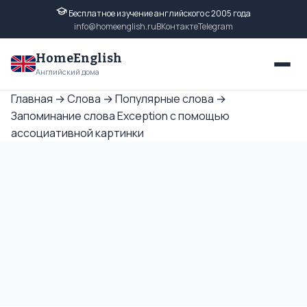
Бесплатное изучение английского с 2005 года
info@homeenglish.ru
ВКонтакте
Telegram
HomeEnglish
Английский дома
Главная
→
Слова
→
Популярные слова
→
Запоминание слова Exception с помощью
ассоциативной картинки