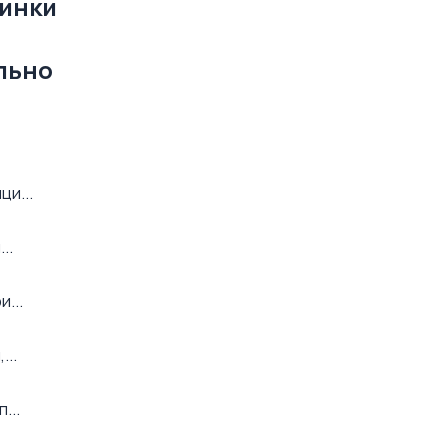
тинки
ально
ци...
..
...
...
...