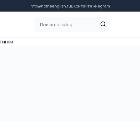
info@homeenglish.ru
ВКонтакте
Telegram
тинки