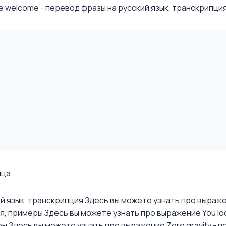
 welcome - перевод фразы на русский язык, транскрипция, 
ица
ий язык, транскрипция
Здесь вы можете узнать про выражени
ия, примеры
Здесь вы можете узнать про выражение You look
ры
Здесь вы можете узнать про выражение Zero gravity - п