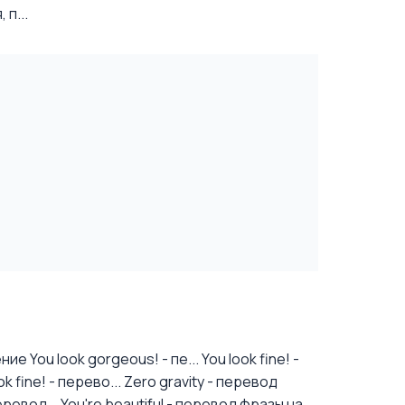
п...
е You look gorgeous! - пе...
You look fine! -
 fine! - перево...
Zero gravity - перевод
еревод...
You're beautiful - перевод фразы на