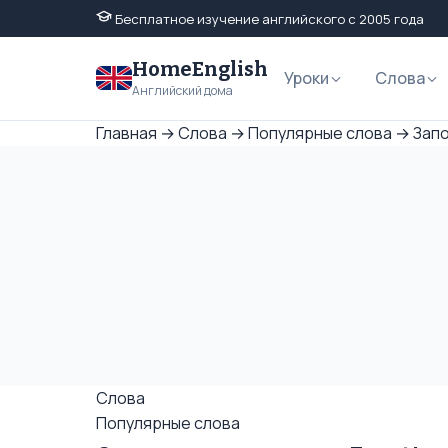
Бесплатное изучение английского с 2005 года
HomeEnglish
Уроки
Слова
Английский дома
Главная
→
Слова
→
Популярные слова
→
Запо
Слова
Популярные слова