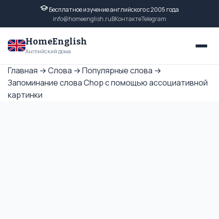
Бесплатное изучение английского с 2005 года
info@homeenglish.ru
ВКонтакте
Telegram
HomeEnglish
Английский дома
Главная
→
Слова
→
Популярные слова
→
Запоминание слова Chop с помощью ассоциативной
картинки