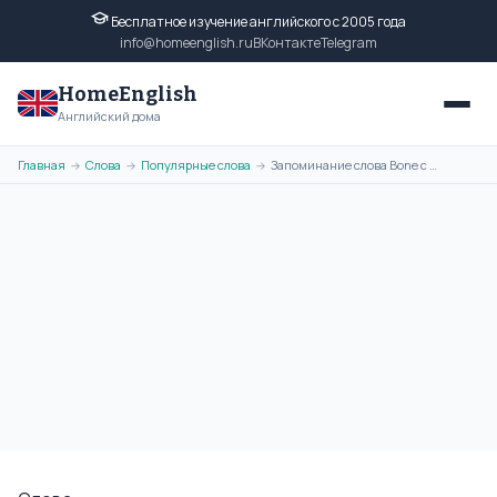
Бесплатное изучение английского с 2005 года
info@homeenglish.ru
ВКонтакте
Telegram
HomeEnglish
Английский дома
Главная
Слова
Популярные слова
Запоминание слова Bone с помощью ассоциативной картинки
→
→
→