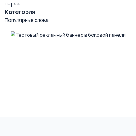
перево...
Категория
Популярные слова