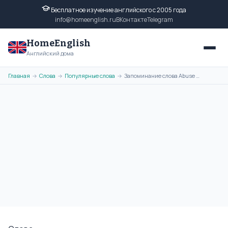
Бесплатное изучение английского с 2005 года
info@homeenglish.ru
ВКонтакте
Telegram
HomeEnglish
Английский дома
Главная
Слова
Популярные слова
Запоминание слова Abuse с помощью ассоциативной картинки
→
→
→