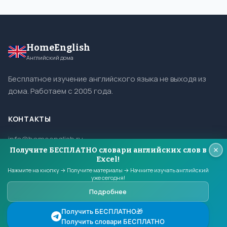
HomeEnglish
Английский дома
Бесплатное изучение английского языка не выходя из
дома. Работаем с 2005 года.
КОНТАКТЫ
info@homeenglish.ru
Получите БЕСПЛАТНО словари английских слов в
ВКонтакте
Excel!
Telegram
Нажмите на кнопку → Получите материалы → Начните изучать английский
уже сегодня!
Подробнее
© 2005–2026 HomeEnglish. Все права защищены.
Получить БЕСПЛАТНО🎁
Копирование материалов сайта запрещено.
Получить словари БЕСПЛАТНО